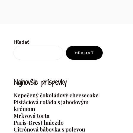
Hľadať
HĽADAŤ
Najnovšie príspevky
Nepečený čokoládový cheesecake
Pistáciová roláda s jahodovým
krémom
Mrkvová torta
Paris-Brest hniezdo
Citrónová bábovka s polevou