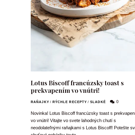
Lotus Biscoff francúzsky toast s
prekvapením vo vnútri!
0
RAŇAJKY
/
RÝCHLE RECEPTY
/
SLADKÉ
Novinka! Lotus Biscoff francúzsky toast s prekvape
vo vnútri! Vitajte vo svete lahodných chutí s
neodolateľnými raňajkami s Lotus Biscoff! Potešte sv
chuťové poháriky touto …