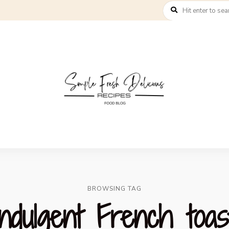
BROWSING TAG
indulgent French toas