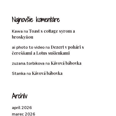
Najnovšie komentáre
Toast s cottage syrom a
Kawa
na
broskyňou
Dezert v pohári s
ai photo to video
na
čerešňami a Lotus sušienkami
Kávová bábovka
zuzana.torbikova
na
Kávová bábovka
Stanka
na
Archív
apríl 2026
marec 2026