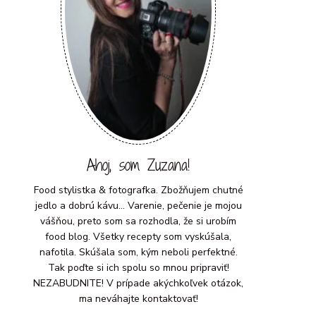
Ahoj, som Zuzana!
Food stylistka & fotografka. Zbožňujem chutné
jedlo a dobrú kávu... Varenie, pečenie je mojou
vášňou, preto som sa rozhodla, že si urobím
food blog. Všetky recepty som vyskúšala,
nafotila. Skúšala som, kým neboli perfektné.
Tak poďte si ich spolu so mnou pripraviť!
NEZABUDNITE! V prípade akýchkoľvek otázok,
ma neváhajte kontaktovať!