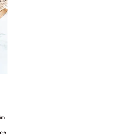
ním
oje