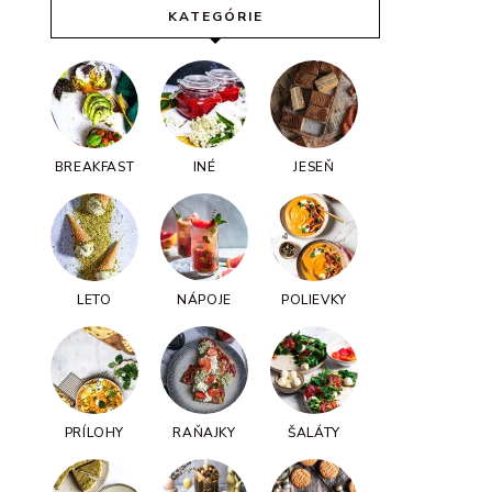
KATEGÓRIE
BREAKFAST
INÉ
JESEŇ
LETO
NÁPOJE
POLIEVKY
PRÍLOHY
RAŇAJKY
ŠALÁTY