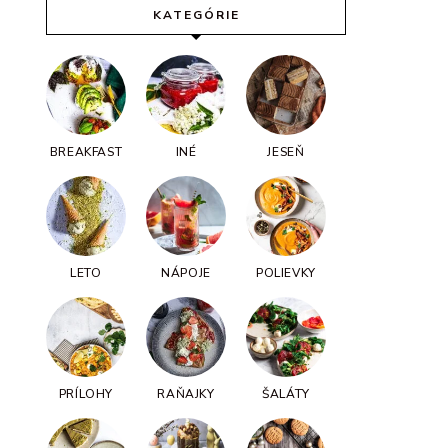
KATEGÓRIE
BREAKFAST
INÉ
JESEŇ
LETO
NÁPOJE
POLIEVKY
PRÍLOHY
RAŇAJKY
ŠALÁTY