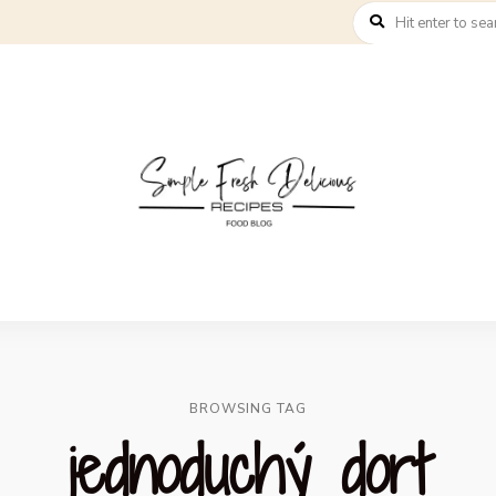
BROWSING TAG
jednoduchý dort