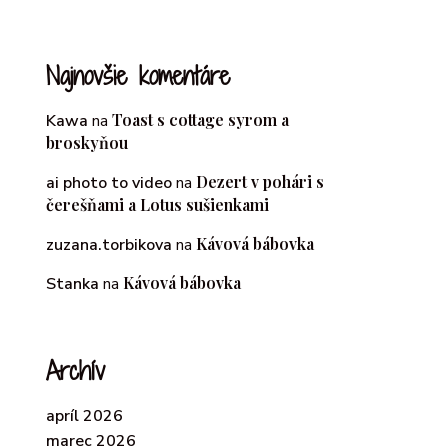
Najnovšie komentáre
Toast s cottage syrom a
Kawa
na
broskyňou
Dezert v pohári s
ai photo to video
na
čerešňami a Lotus sušienkami
Kávová bábovka
zuzana.torbikova
na
Kávová bábovka
Stanka
na
Archív
apríl 2026
marec 2026