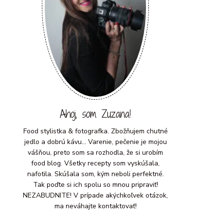
Ahoj, som Zuzana!
Food stylistka & fotografka. Zbožňujem chutné
jedlo a dobrú kávu... Varenie, pečenie je mojou
vášňou, preto som sa rozhodla, že si urobím
food blog. Všetky recepty som vyskúšala,
nafotila. Skúšala som, kým neboli perfektné.
Tak poďte si ich spolu so mnou pripraviť!
NEZABUDNITE! V prípade akýchkoľvek otázok,
ma neváhajte kontaktovať!