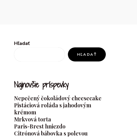
Hľadať
HĽADAŤ
Najnovšie príspevky
Nepečený čokoládový cheesecake
Pistáciová roláda s jahodovým
krémom
Mrkvová torta
Paris-Brest hniezdo
Citrónová bábovka s polevou