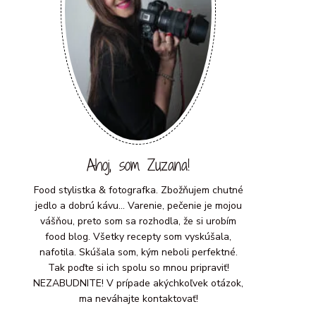
Ahoj, som Zuzana!
Food stylistka & fotografka. Zbožňujem chutné
jedlo a dobrú kávu... Varenie, pečenie je mojou
vášňou, preto som sa rozhodla, že si urobím
food blog. Všetky recepty som vyskúšala,
nafotila. Skúšala som, kým neboli perfektné.
Tak poďte si ich spolu so mnou pripraviť!
NEZABUDNITE! V prípade akýchkoľvek otázok,
ma neváhajte kontaktovať!