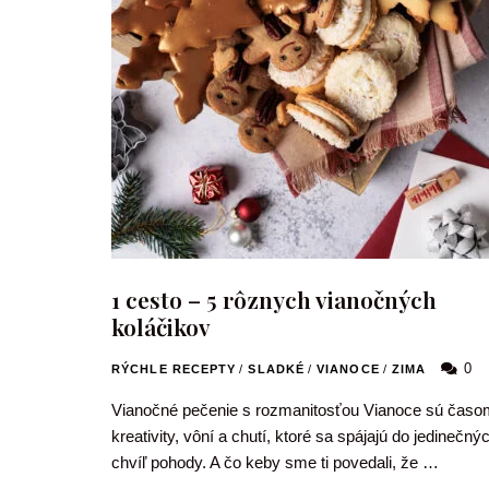
1 cesto – 5 rôznych vianočných
koláčikov
0
RÝCHLE RECEPTY
/
SLADKÉ
/
VIANOCE
/
ZIMA
Vianočné pečenie s rozmanitosťou Vianoce sú časo
kreativity, vôní a chutí, ktoré sa spájajú do jedinečný
chvíľ pohody. A čo keby sme ti povedali, že …