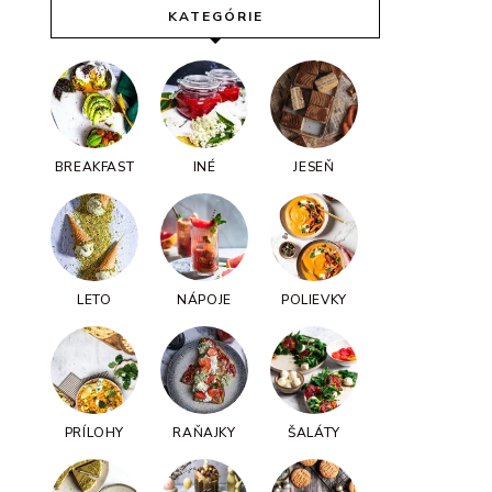
KATEGÓRIE
BREAKFAST
INÉ
JESEŇ
LETO
NÁPOJE
POLIEVKY
PRÍLOHY
RAŇAJKY
ŠALÁTY