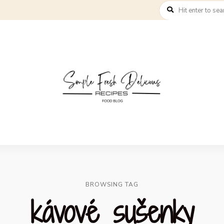
BROWSING TAG
kávové sušenky