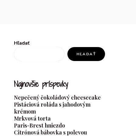
Hľadať
HĽADAŤ
Najnovšie príspevky
Nepečený čokoládový cheesecake
Pistáciová roláda s jahodovým
krémom
Mrkvová torta
Paris-Brest hniezdo
Citrónová bábovka s polevou