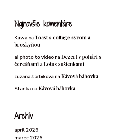
Najnovšie komentáre
Toast s cottage syrom a
Kawa
na
broskyňou
Dezert v pohári s
ai photo to video
na
čerešňami a Lotus sušienkami
Kávová bábovka
zuzana.torbikova
na
Kávová bábovka
Stanka
na
Archív
apríl 2026
marec 2026