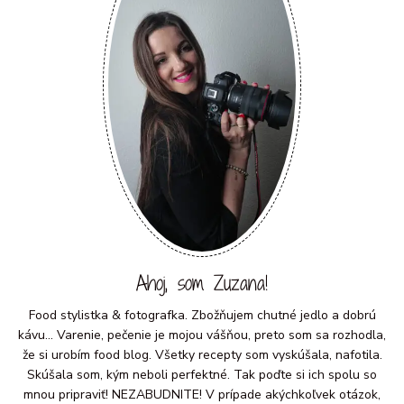
Ahoj, som Zuzana!
Food stylistka & fotografka. Zbožňujem chutné jedlo a dobrú
kávu... Varenie, pečenie je mojou vášňou, preto som sa rozhodla,
že si urobím food blog. Všetky recepty som vyskúšala, nafotila.
Skúšala som, kým neboli perfektné. Tak poďte si ich spolu so
mnou pripraviť! NEZABUDNITE! V prípade akýchkoľvek otázok,