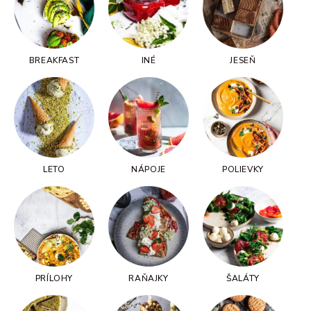
BREAKFAST
INÉ
JESEŇ
LETO
NÁPOJE
POLIEVKY
PRÍLOHY
RAŇAJKY
ŠALÁTY