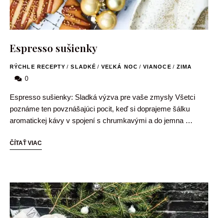
Espresso sušienky
RÝCHLE RECEPTY
/
SLADKÉ
/
VEĽKÁ NOC
/
VIANOCE
/
ZIMA
0
Espresso sušienky: Sladká výzva pre vaše zmysly Všetci
poznáme ten povznášajúci pocit, keď si doprajeme šálku
aromatickej kávy v spojení s chrumkavými a do jemna …
ČÍTAŤ VIAC