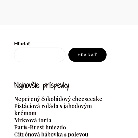
Hľadať
HĽADAŤ
Najnovšie príspevky
Nepečený čokoládový cheesecake
Pistáciová roláda s jahodovým
krémom
Mrkvová torta
Paris-Brest hniezdo
Citrónová bábovka s polevou