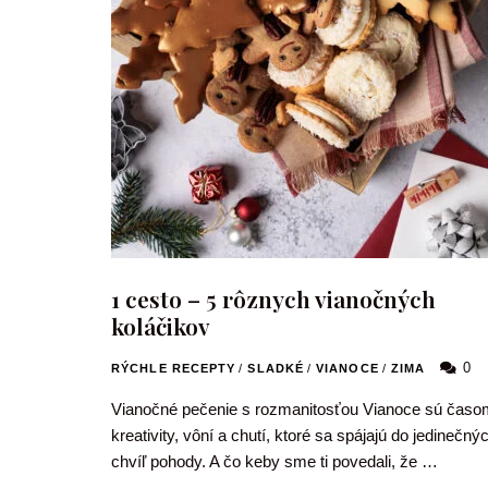
1 cesto – 5 rôznych vianočných
koláčikov
0
RÝCHLE RECEPTY
/
SLADKÉ
/
VIANOCE
/
ZIMA
Vianočné pečenie s rozmanitosťou Vianoce sú časo
kreativity, vôní a chutí, ktoré sa spájajú do jedinečný
chvíľ pohody. A čo keby sme ti povedali, že …