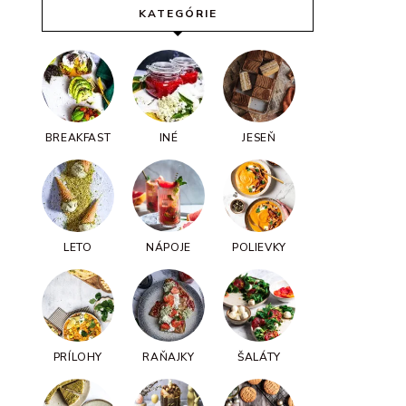
KATEGÓRIE
BREAKFAST
INÉ
JESEŇ
LETO
NÁPOJE
POLIEVKY
PRÍLOHY
RAŇAJKY
ŠALÁTY