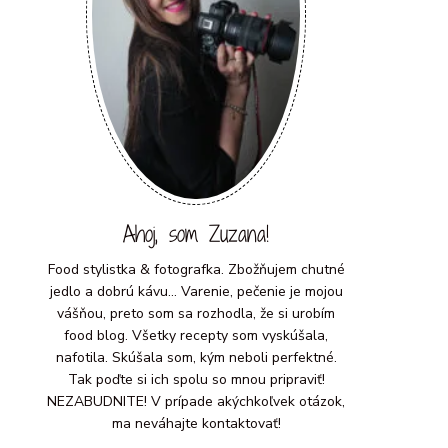
Ahoj, som Zuzana!
Food stylistka & fotografka. Zbožňujem chutné
jedlo a dobrú kávu... Varenie, pečenie je mojou
vášňou, preto som sa rozhodla, že si urobím
food blog. Všetky recepty som vyskúšala,
nafotila. Skúšala som, kým neboli perfektné.
Tak poďte si ich spolu so mnou pripraviť!
NEZABUDNITE! V prípade akýchkoľvek otázok,
ma neváhajte kontaktovať!