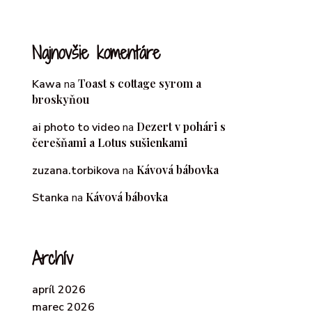
Najnovšie komentáre
Toast s cottage syrom a
Kawa
na
broskyňou
Dezert v pohári s
ai photo to video
na
čerešňami a Lotus sušienkami
Kávová bábovka
zuzana.torbikova
na
Kávová bábovka
Stanka
na
Archív
apríl 2026
marec 2026