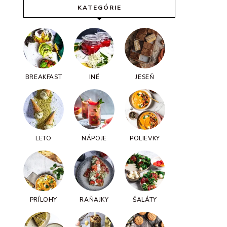
KATEGÓRIE
BREAKFAST
INÉ
JESEŇ
LETO
NÁPOJE
POLIEVKY
PRÍLOHY
RAŇAJKY
ŠALÁTY