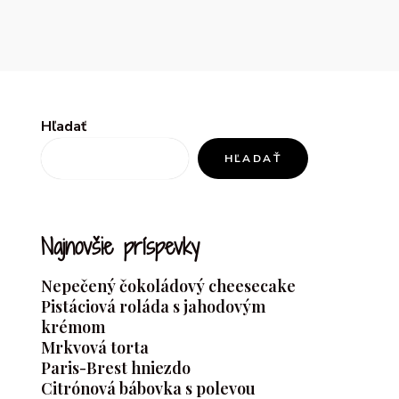
Hľadať
HĽADAŤ
Najnovšie príspevky
Nepečený čokoládový cheesecake
Pistáciová roláda s jahodovým
krémom
Mrkvová torta
Paris-Brest hniezdo
Citrónová bábovka s polevou