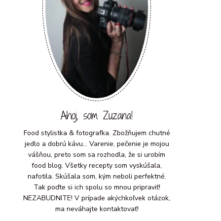
Ahoj, som Zuzana!
Food stylistka & fotografka. Zbožňujem chutné
jedlo a dobrú kávu... Varenie, pečenie je mojou
vášňou, preto som sa rozhodla, že si urobím
food blog. Všetky recepty som vyskúšala,
nafotila. Skúšala som, kým neboli perfektné.
Tak poďte si ich spolu so mnou pripraviť!
NEZABUDNITE! V prípade akýchkoľvek otázok,
ma neváhajte kontaktovať!