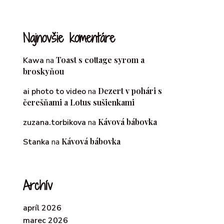
Najnovšie komentáre
Toast s cottage syrom a
Kawa
na
broskyňou
Dezert v pohári s
ai photo to video
na
čerešňami a Lotus sušienkami
Kávová bábovka
zuzana.torbikova
na
Kávová bábovka
Stanka
na
Archív
apríl 2026
marec 2026