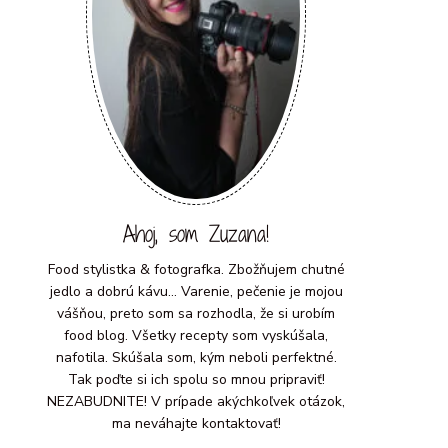
Ahoj, som Zuzana!
Food stylistka & fotografka. Zbožňujem chutné
jedlo a dobrú kávu... Varenie, pečenie je mojou
vášňou, preto som sa rozhodla, že si urobím
food blog. Všetky recepty som vyskúšala,
nafotila. Skúšala som, kým neboli perfektné.
Tak poďte si ich spolu so mnou pripraviť!
NEZABUDNITE! V prípade akýchkoľvek otázok,
ma neváhajte kontaktovať!