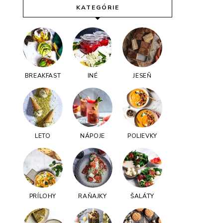
KATEGÓRIE
BREAKFAST
INÉ
JESEŇ
LETO
NÁPOJE
POLIEVKY
PRÍLOHY
RAŇAJKY
ŠALÁTY