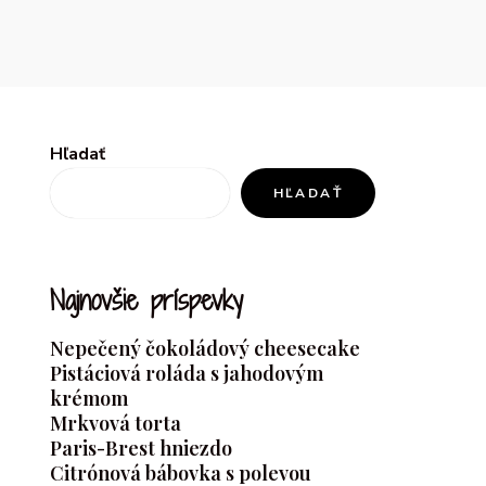
Hľadať
HĽADAŤ
Najnovšie príspevky
Nepečený čokoládový cheesecake
Pistáciová roláda s jahodovým
krémom
Mrkvová torta
Paris-Brest hniezdo
Citrónová bábovka s polevou