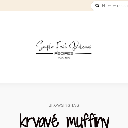
BROWSING TAG
krvavé muffiny