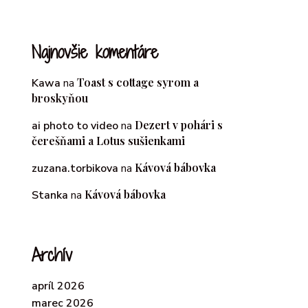
Najnovšie komentáre
Toast s cottage syrom a
Kawa
na
broskyňou
Dezert v pohári s
ai photo to video
na
čerešňami a Lotus sušienkami
Kávová bábovka
zuzana.torbikova
na
Kávová bábovka
Stanka
na
Archív
apríl 2026
marec 2026