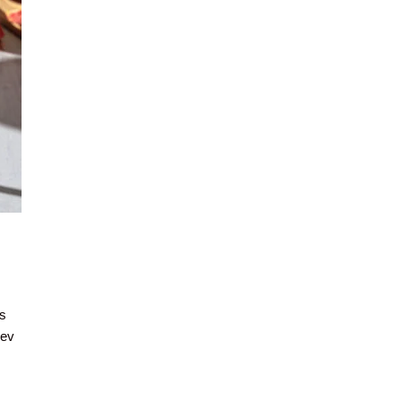
 s
iev