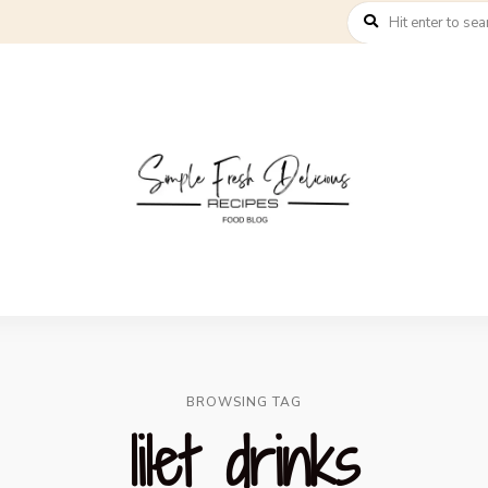
BROWSING TAG
lilet drinks