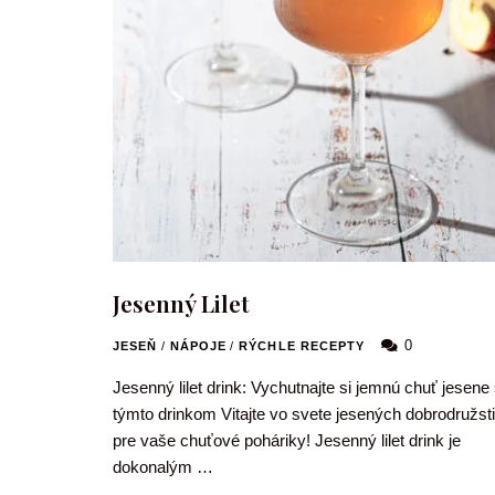
Jesenný Lilet
0
JESEŇ
/
NÁPOJE
/
RÝCHLE RECEPTY
Jesenný lilet drink: Vychutnajte si jemnú chuť jesene
týmto drinkom Vitajte vo svete jesených dobrodružst
pre vaše chuťové poháriky! Jesenný lilet drink je
dokonalým …