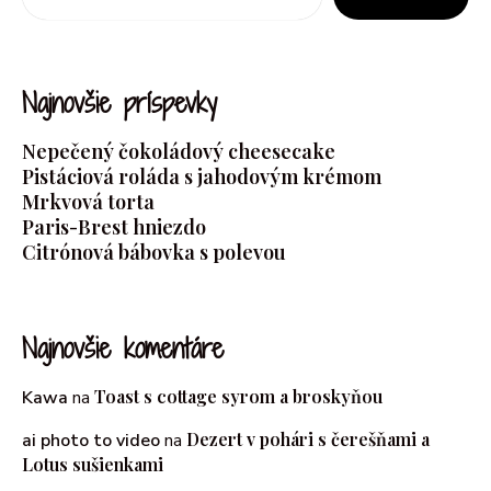
Najnovšie príspevky
Nepečený čokoládový cheesecake
Pistáciová roláda s jahodovým krémom
Mrkvová torta
Paris-Brest hniezdo
Citrónová bábovka s polevou
Najnovšie komentáre
Toast s cottage syrom a broskyňou
Kawa
na
Dezert v pohári s čerešňami a
ai photo to video
na
Lotus sušienkami