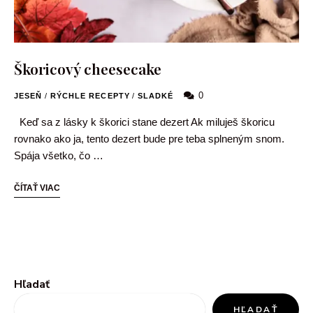
Škoricový cheesecake
0
JESEŇ
/
RÝCHLE RECEPTY
/
SLADKÉ
Keď sa z lásky k škorici stane dezert Ak miluješ škoricu
rovnako ako ja, tento dezert bude pre teba splneným snom.
Spája všetko, čo …
ČÍTAŤ VIAC
Hľadať
HĽADAŤ