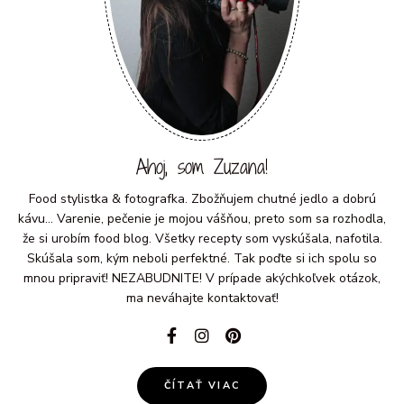
Ahoj, som Zuzana!
Food stylistka & fotografka. Zbožňujem chutné jedlo a dobrú
kávu... Varenie, pečenie je mojou vášňou, preto som sa rozhodla,
že si urobím food blog. Všetky recepty som vyskúšala, nafotila.
Skúšala som, kým neboli perfektné. Tak poďte si ich spolu so
mnou pripraviť! NEZABUDNITE! V prípade akýchkoľvek otázok,
ma neváhajte kontaktovať!
ČÍTAŤ VIAC