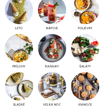
LETO
NÁPOJE
POLIEVKY
PRÍLOHY
RAŇAJKY
ŠALÁTY
SLADKÉ
VEĽKÁ NOC
VIANOCE