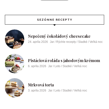
SEZÓNNE RECEPTY
Nepečený čokoládový cheesecake
24. apríla 2026
Jar / Rýchle recepty / Sladké / Veľká noc
Pistáciová roláda s jahodovým krémom
6. apríla 2026
Jar / Leto / Sladké / Veľká noc
Mrkvová torta
3. apríla 2026
Jar / Leto / Sladké / Veľká noc