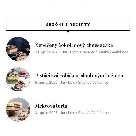
SEZÓNNE RECEPTY
Nepečený čokoládový cheesecake
24. apríla 2026
Jar / Rýchle recepty / Sladké / Veľká noc
Pistáciová roláda s jahodovým krémom
6. apríla 2026
Jar / Leto / Sladké / Veľká noc
Mrkvová torta
3. apríla 2026
Jar / Leto / Sladké / Veľká noc