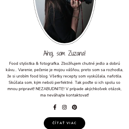
Ahoj, som Zuzana!
Food stylistka & fotografka. Zbožňujem chutné jedlo a dobrú
kávu... Varenie, pečenie je mojou vášňou, preto som sa rozhodla,
že si urobím food blog. Všetky recepty som vyskúšala, nafotila.
Skúšala som, kým neboli perfektné. Tak poďte si ich spolu so
mnou pripraviť! NEZABUDNITE! V prípade akýchkoľvek otázok,
ma neváhajte kontaktovať!
ČÍTAŤ VIAC