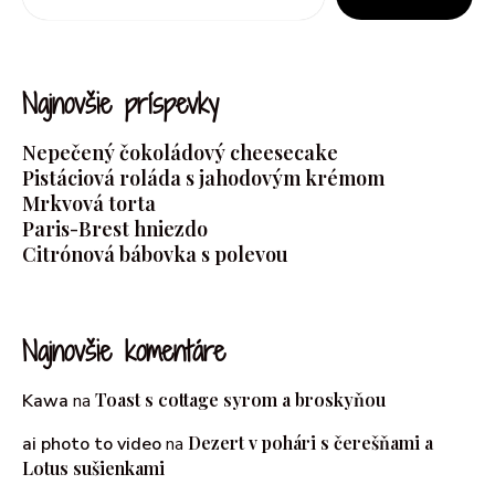
Najnovšie príspevky
Nepečený čokoládový cheesecake
Pistáciová roláda s jahodovým krémom
Mrkvová torta
Paris-Brest hniezdo
Citrónová bábovka s polevou
Najnovšie komentáre
Toast s cottage syrom a broskyňou
Kawa
na
Dezert v pohári s čerešňami a
ai photo to video
na
Lotus sušienkami