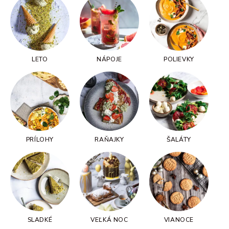
LETO
NÁPOJE
POLIEVKY
PRÍLOHY
RAŇAJKY
ŠALÁTY
SLADKÉ
VEĽKÁ NOC
VIANOCE