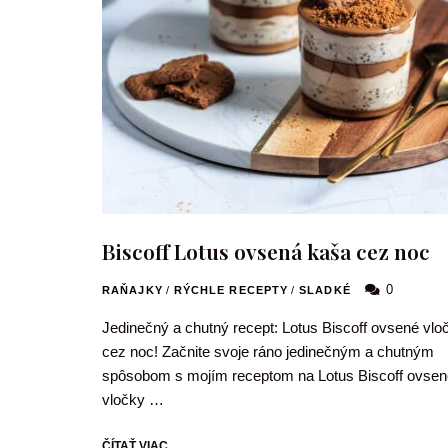
Biscoff Lotus ovsená kaša cez noc
0
RAŇAJKY
/
RÝCHLE RECEPTY
/
SLADKÉ
Jedinečný a chutný recept: Lotus Biscoff ovsené vlo
cez noc! Začnite svoje ráno jedinečným a chutným
spôsobom s mojím receptom na Lotus Biscoff ovsen
vločky …
ČÍTAŤ VIAC