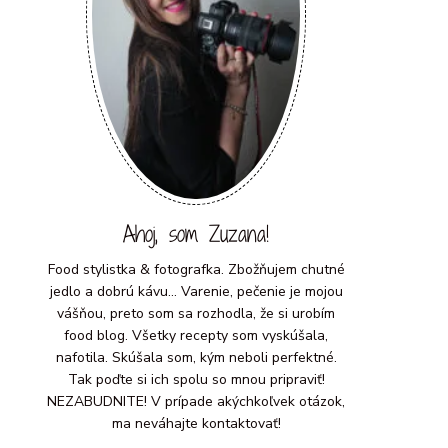
Ahoj, som Zuzana!
Food stylistka & fotografka. Zbožňujem chutné
jedlo a dobrú kávu... Varenie, pečenie je mojou
vášňou, preto som sa rozhodla, že si urobím
food blog. Všetky recepty som vyskúšala,
nafotila. Skúšala som, kým neboli perfektné.
Tak poďte si ich spolu so mnou pripraviť!
NEZABUDNITE! V prípade akýchkoľvek otázok,
ma neváhajte kontaktovať!