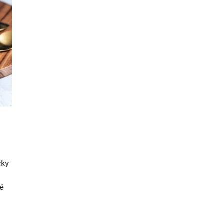
čky
é