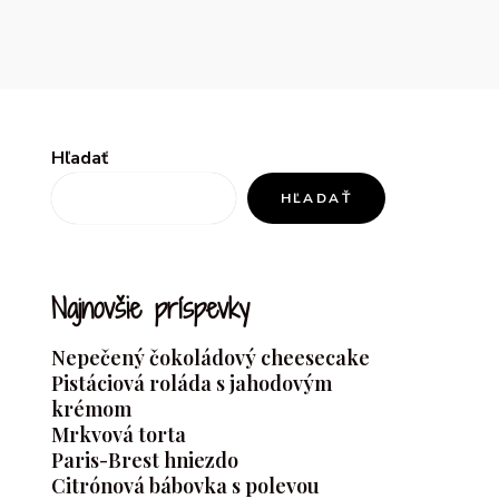
Hľadať
HĽADAŤ
Najnovšie príspevky
Nepečený čokoládový cheesecake
Pistáciová roláda s jahodovým
krémom
Mrkvová torta
Paris-Brest hniezdo
Citrónová bábovka s polevou