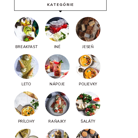
KATEGÓRIE
BREAKFAST
INÉ
JESEŇ
LETO
NÁPOJE
POLIEVKY
PRÍLOHY
RAŇAJKY
ŠALÁTY