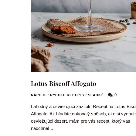
Lotus Biscoff Affogato
0
NÁPOJE
/
RÝCHLE RECEPTY
/
SLADKÉ
Lahodný a osviežujúci zážitok: Recept na Lotus Bisc
Affogato! Ak hľadáte dokonalý spôsob, ako si vychut
osviežujúci dezert, mám pre vás recept, ktorý vas
nadchne! …