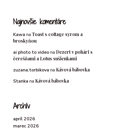
Najnovšie komentáre
Toast s cottage syrom a
Kawa
na
broskyňou
Dezert v pohári s
ai photo to video
na
čerešňami a Lotus sušienkami
Kávová bábovka
zuzana.torbikova
na
Kávová bábovka
Stanka
na
Archív
apríl 2026
marec 2026