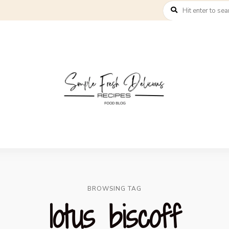
BROWSING TAG
lotus biscoff