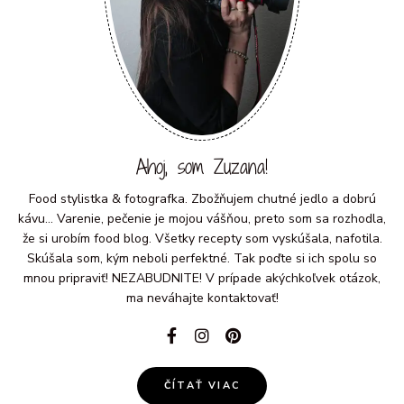
Ahoj, som Zuzana!
Food stylistka & fotografka. Zbožňujem chutné jedlo a dobrú
kávu... Varenie, pečenie je mojou vášňou, preto som sa rozhodla,
že si urobím food blog. Všetky recepty som vyskúšala, nafotila.
Skúšala som, kým neboli perfektné. Tak poďte si ich spolu so
mnou pripraviť! NEZABUDNITE! V prípade akýchkoľvek otázok,
ma neváhajte kontaktovať!
ČÍTAŤ VIAC