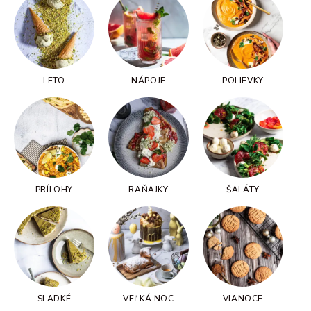
LETO
NÁPOJE
POLIEVKY
PRÍLOHY
RAŇAJKY
ŠALÁTY
SLADKÉ
VEĽKÁ NOC
VIANOCE