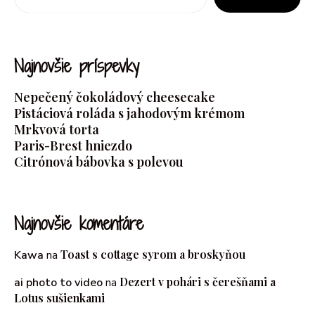
Najnovšie príspevky
Nepečený čokoládový cheesecake
Pistáciová roláda s jahodovým krémom
Mrkvová torta
Paris-Brest hniezdo
Citrónová bábovka s polevou
Najnovšie komentáre
Toast s cottage syrom a broskyňou
Kawa
na
Dezert v pohári s čerešňami a
ai photo to video
na
Lotus sušienkami