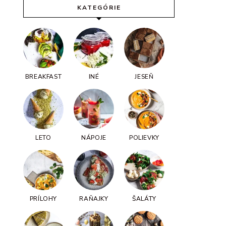
KATEGÓRIE
BREAKFAST
INÉ
JESEŇ
LETO
NÁPOJE
POLIEVKY
PRÍLOHY
RAŇAJKY
ŠALÁTY