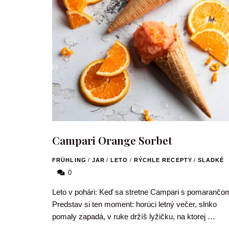
Campari Orange Sorbet
FRÜHLING
/
JAR
/
LETO
/
RÝCHLE RECEPTY
/
SLADKÉ
0
Leto v pohári: Keď sa stretne Campari s pomarančo
Predstav si ten moment: horúci letný večer, slnko
pomaly zapadá, v ruke držíš lyžičku, na ktorej …