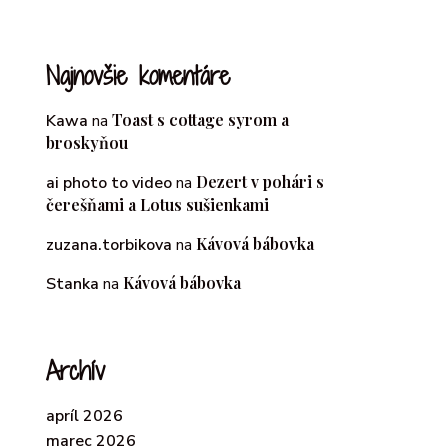
Najnovšie komentáre
Toast s cottage syrom a
Kawa
na
broskyňou
Dezert v pohári s
ai photo to video
na
čerešňami a Lotus sušienkami
Kávová bábovka
zuzana.torbikova
na
Kávová bábovka
Stanka
na
Archív
apríl 2026
marec 2026