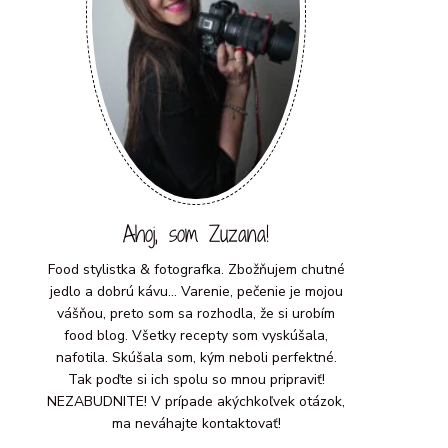
Ahoj, som Zuzana!
Food stylistka & fotografka. Zbožňujem chutné
jedlo a dobrú kávu... Varenie, pečenie je mojou
vášňou, preto som sa rozhodla, že si urobím
food blog. Všetky recepty som vyskúšala,
nafotila. Skúšala som, kým neboli perfektné.
Tak poďte si ich spolu so mnou pripraviť!
NEZABUDNITE! V prípade akýchkoľvek otázok,
ma neváhajte kontaktovať!