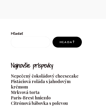
Hľadať
HĽADAŤ
Najnovšie príspevky
Nepečený čokoládový cheesecake
Pistáciová roláda s jahodovým
krémom
Mrkvová torta
Paris-Brest hniezdo
Citrónová bábovka s polevou