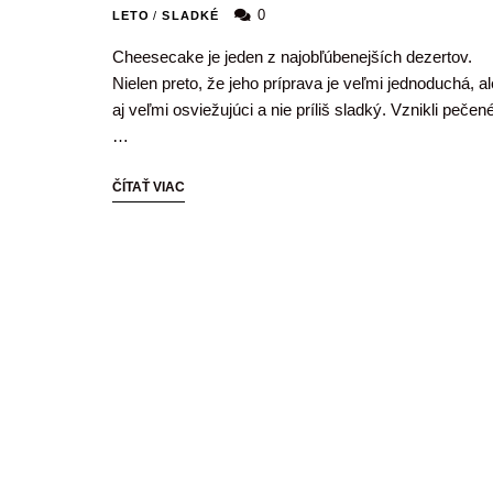
0
LETO
/
SLADKÉ
Cheesecake je jeden z najobľúbenejších dezertov.
Nielen preto, že jeho príprava je veľmi jednoduchá, al
aj veľmi osviežujúci a nie príliš sladký. Vznikli pečené
…
ČÍTAŤ VIAC