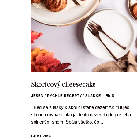
Škoricový cheesecake
0
JESEŇ
/
RÝCHLE RECEPTY
/
SLADKÉ
Keď sa z lásky k škorici stane dezert Ak miluješ
škoricu rovnako ako ja, tento dezert bude pre teba
splneným snom. Spája všetko, čo …
ČÍTAŤ VIAC