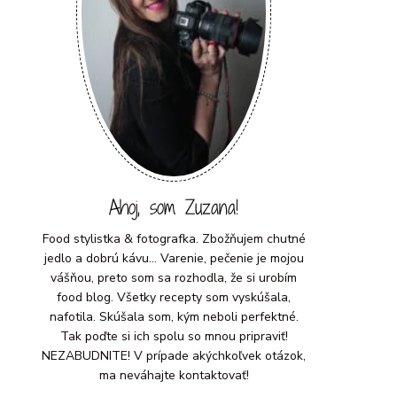
Ahoj, som Zuzana!
Food stylistka & fotografka. Zbožňujem chutné
jedlo a dobrú kávu... Varenie, pečenie je mojou
vášňou, preto som sa rozhodla, že si urobím
food blog. Všetky recepty som vyskúšala,
nafotila. Skúšala som, kým neboli perfektné.
Tak poďte si ich spolu so mnou pripraviť!
NEZABUDNITE! V prípade akýchkoľvek otázok,
ma neváhajte kontaktovať!