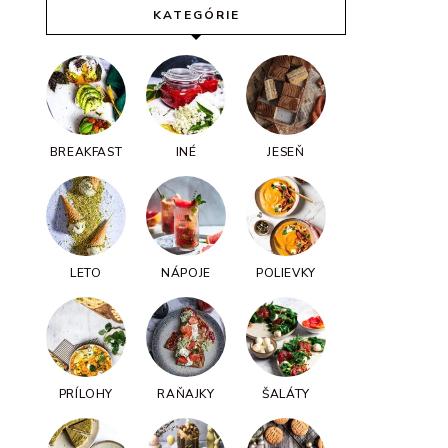
KATEGÓRIE
BREAKFAST
INÉ
JESEŇ
LETO
NÁPOJE
POLIEVKY
PRÍLOHY
RAŇAJKY
ŠALÁTY