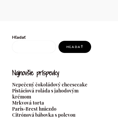
Hľadať
HĽADAŤ
Najnovšie príspevky
Nepečený čokoládový cheesecake
Pistáciová roláda s jahodovým
krémom
Mrkvová torta
Paris-Brest hniezdo
Citrónová bábovka s polevou