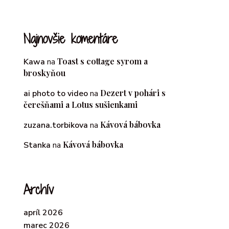
Najnovšie komentáre
Toast s cottage syrom a
Kawa
na
broskyňou
Dezert v pohári s
ai photo to video
na
čerešňami a Lotus sušienkami
Kávová bábovka
zuzana.torbikova
na
Kávová bábovka
Stanka
na
Archív
apríl 2026
marec 2026