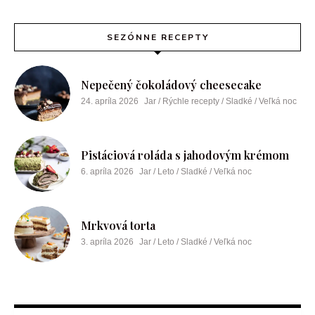
SEZÓNNE RECEPTY
Nepečený čokoládový cheesecake
24. apríla 2026
Jar / Rýchle recepty / Sladké / Veľká noc
Pistáciová roláda s jahodovým krémom
6. apríla 2026
Jar / Leto / Sladké / Veľká noc
Mrkvová torta
3. apríla 2026
Jar / Leto / Sladké / Veľká noc