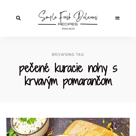
BROWSING TAG
pečené kuracie nohy s
krvavým pomarančom