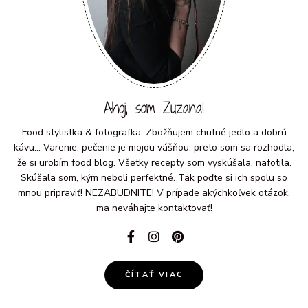
Ahoj, som Zuzana!
Food stylistka & fotografka. Zbožňujem chutné jedlo a dobrú
kávu... Varenie, pečenie je mojou vášňou, preto som sa rozhodla,
že si urobím food blog. Všetky recepty som vyskúšala, nafotila.
Skúšala som, kým neboli perfektné. Tak poďte si ich spolu so
mnou pripraviť! NEZABUDNITE! V prípade akýchkoľvek otázok,
ma neváhajte kontaktovať!
ČÍTAŤ VIAC