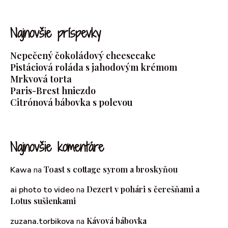
Najnovšie príspevky
Nepečený čokoládový cheesecake
Pistáciová roláda s jahodovým krémom
Mrkvová torta
Paris-Brest hniezdo
Citrónová bábovka s polevou
Najnovšie komentáre
Toast s cottage syrom a broskyňou
Kawa
na
Dezert v pohári s čerešňami a
ai photo to video
na
Lotus sušienkami
Kávová bábovka
zuzana.torbikova
na