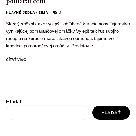
pomarančom
0
HLAVNÉ JEDLÁ
/
ZIMA
Skvelý spôsob, ako vylepšiť obľúbené kuracie nohy Tajomstvo
vynikajúcej pomarančovej omáčky Vylepšite chuť svojho
receptu na kuracie mäso lákavou obmenou: tajomstvo
lahodnej pomarančovej omáčky. Predstavte …
ČÍTAŤ VIAC
Hľadať
HĽADAŤ