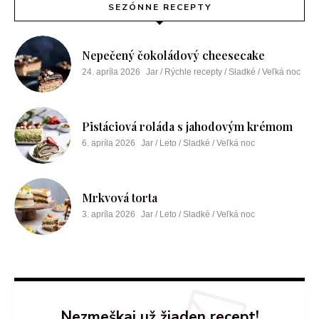
SEZÓNNE RECEPTY
Nepečený čokoládový cheesecake
24. apríla 2026
Jar / Rýchle recepty / Sladké / Veľká noc
Pistáciová roláda s jahodovým krémom
6. apríla 2026
Jar / Leto / Sladké / Veľká noc
Mrkvová torta
3. apríla 2026
Jar / Leto / Sladké / Veľká noc
Nezmeškaj už žiaden recept!