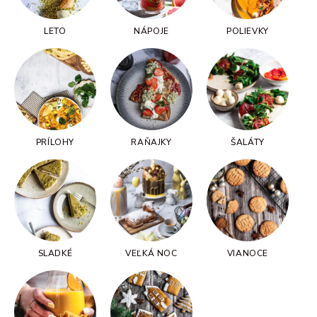
LETO
NÁPOJE
POLIEVKY
PRÍLOHY
RAŇAJKY
ŠALÁTY
SLADKÉ
VEĽKÁ NOC
VIANOCE