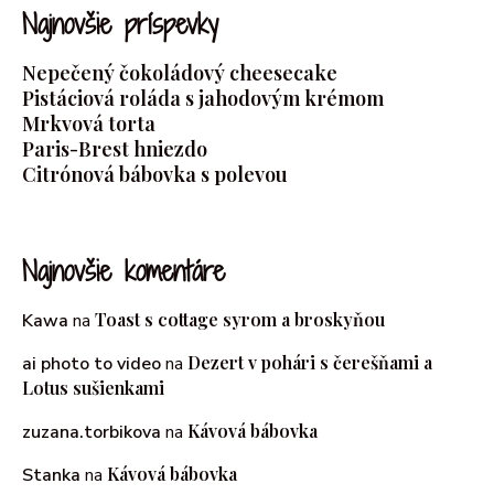
Najnovšie príspevky
Nepečený čokoládový cheesecake
Pistáciová roláda s jahodovým krémom
Mrkvová torta
Paris-Brest hniezdo
Citrónová bábovka s polevou
Najnovšie komentáre
Toast s cottage syrom a broskyňou
Kawa
na
Dezert v pohári s čerešňami a
ai photo to video
na
Lotus sušienkami
Kávová bábovka
zuzana.torbikova
na
Kávová bábovka
Stanka
na