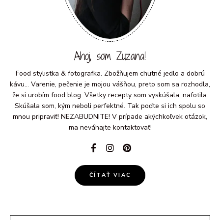
Ahoj, som Zuzana!
Food stylistka & fotografka. Zbožňujem chutné jedlo a dobrú
kávu... Varenie, pečenie je mojou vášňou, preto som sa rozhodla,
že si urobím food blog. Všetky recepty som vyskúšala, nafotila.
Skúšala som, kým neboli perfektné. Tak poďte si ich spolu so
mnou pripraviť! NEZABUDNITE! V prípade akýchkoľvek otázok,
ma neváhajte kontaktovať!
ČÍTAŤ VIAC