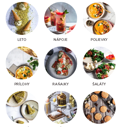
LETO
NÁPOJE
POLIEVKY
PRÍLOHY
RAŇAJKY
ŠALÁTY