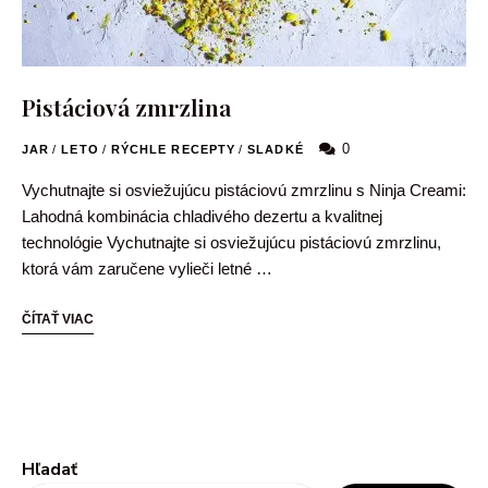
Pistáciová zmrzlina
0
JAR
/
LETO
/
RÝCHLE RECEPTY
/
SLADKÉ
Vychutnajte si osviežujúcu pistáciovú zmrzlinu s Ninja Creami:
Lahodná kombinácia chladivého dezertu a kvalitnej
technológie Vychutnajte si osviežujúcu pistáciovú zmrzlinu,
ktorá vám zaručene vylieči letné …
ČÍTAŤ VIAC
Hľadať