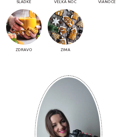
SLADKÉ
VEĽKÁ NOC
VIANOCE
ZDRAVO
ZIMA