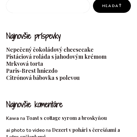
HĽADAŤ
Najnovšie príspevky
Nepečený čokoládový cheesecake
Pistáciová roláda s jahodovým krémom
Mrkvová torta
Paris-Brest hniezdo
Citrónová bábovka s polevou
Najnovšie komentáre
Toast s cottage syrom a broskyňou
Kawa
na
Dezert v pohári s čerešňami a
ai photo to video
na
Lotus sušienkami