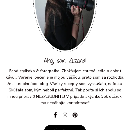
Ahoj, som Zuzana!
Food stylistka & fotografka. Zbožňujem chutné jedlo a dobrú
kávu... Varenie, pečenie je mojou vášňou, preto som sa rozhodla,
že si urobím food blog. Všetky recepty som vyskúšala, nafotila.
Skúšala som, kým neboli perfektné. Tak poďte si ich spolu so
mnou pripraviť! NEZABUDNITE! V prípade akýchkoľvek otázok,
ma neváhajte kontaktovať!