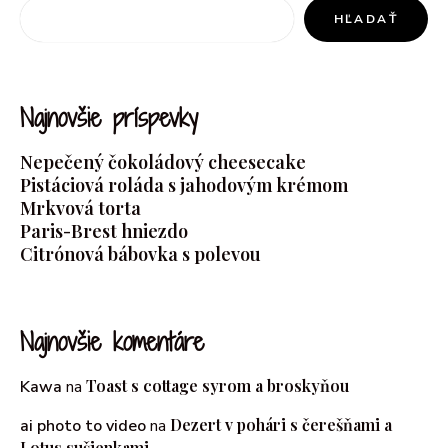
HĽADAŤ
Najnovšie príspevky
Nepečený čokoládový cheesecake
Pistáciová roláda s jahodovým krémom
Mrkvová torta
Paris-Brest hniezdo
Citrónová bábovka s polevou
Najnovšie komentáre
Toast s cottage syrom a broskyňou
Kawa
na
Dezert v pohári s čerešňami a
ai photo to video
na
Lotus sušienkami