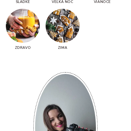
SLADKÉ
VEĽKÁ NOC
VIANOCE
ZDRAVO
ZIMA