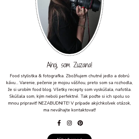
Ahoj, som Zuzana!
Food stylistka & fotografka. Zbožňujem chutné jedlo a dobrú
kávu... Varenie, pečenie je mojou vášňou, preto som sa rozhodla,
že si urobím food blog. Všetky recepty som vyskúšala, nafotila.
Skúšala som, kým neboli perfektné. Tak poďte si ich spolu so
mnou pripraviť! NEZABUDNITE! V prípade akýchkoľvek otázok,
ma neváhajte kontaktovať!