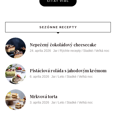
ČÍTAŤ VIAC
SEZÓNNE RECEPTY
Nepečený čokoládový cheesecake
24. apríla 2026
Jar / Rýchle recepty / Sladké / Veľká noc
Pistáciová roláda s jahodovým krémom
6. apríla 2026
Jar / Leto / Sladké / Veľká noc
Mrkvová torta
3. apríla 2026
Jar / Leto / Sladké / Veľká noc