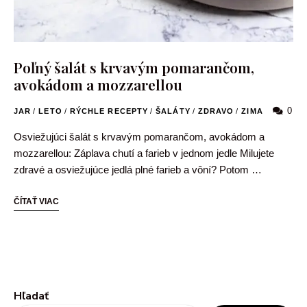
Poľný šalát s krvavým pomarančom,
avokádom a mozzarellou
0
JAR
/
LETO
/
RÝCHLE RECEPTY
/
ŠALÁTY
/
ZDRAVO
/
ZIMA
Osviežujúci šalát s krvavým pomarančom, avokádom a
mozzarellou: Záplava chutí a farieb v jednom jedle Milujete
zdravé a osviežujúce jedlá plné farieb a vôní? Potom …
ČÍTAŤ VIAC
Hľadať