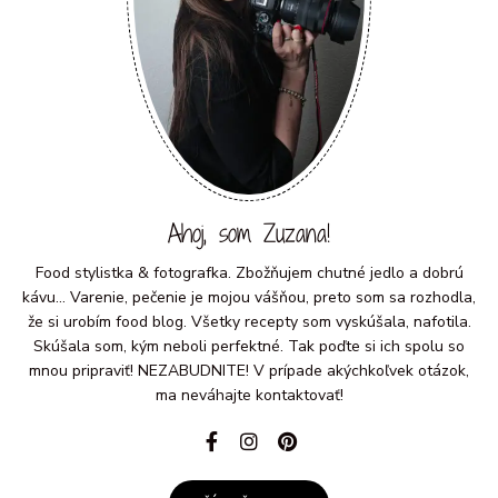
Ahoj, som Zuzana!
Food stylistka & fotografka. Zbožňujem chutné jedlo a dobrú
kávu... Varenie, pečenie je mojou vášňou, preto som sa rozhodla,
že si urobím food blog. Všetky recepty som vyskúšala, nafotila.
Skúšala som, kým neboli perfektné. Tak poďte si ich spolu so
mnou pripraviť! NEZABUDNITE! V prípade akýchkoľvek otázok,
ma neváhajte kontaktovať!