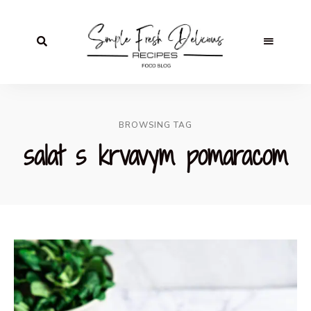
BROWSING TAG
salat s krvavym pomaracom