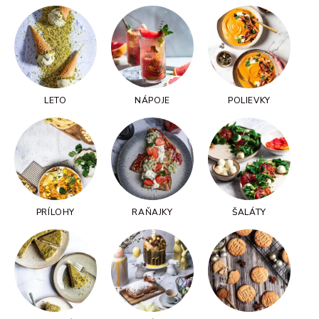
LETO
NÁPOJE
POLIEVKY
PRÍLOHY
RAŇAJKY
ŠALÁTY