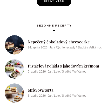
ČÍTAŤ VIAC
SEZÓNNE RECEPTY
Nepečený čokoládový cheesecake
24. apríla 2026
Jar / Rýchle recepty / Sladké / Veľká noc
Pistáciová roláda s jahodovým krémom
6. apríla 2026
Jar / Leto / Sladké / Veľká noc
Mrkvová torta
3. apríla 2026
Jar / Leto / Sladké / Veľká noc