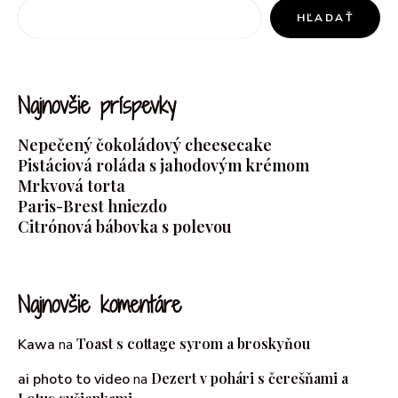
HĽADAŤ
Najnovšie príspevky
Nepečený čokoládový cheesecake
Pistáciová roláda s jahodovým krémom
Mrkvová torta
Paris-Brest hniezdo
Citrónová bábovka s polevou
Najnovšie komentáre
Toast s cottage syrom a broskyňou
Kawa
na
Dezert v pohári s čerešňami a
ai photo to video
na