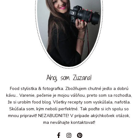
Ahoj, som Zuzana!
Food stylistka & fotografka. Zbožňujem chutné jedlo a dobrú
kávu... Varenie, pečenie je mojou vášňou, preto som sa rozhodla,
že si urobím food blog. Všetky recepty som vyskúšala, nafotila.
Skúšala som, kým neboli perfektné. Tak poďte si ich spolu so
mnou pripraviť! NEZABUDNITE! V prípade akýchkoľvek otázok,
ma neváhajte kontaktovať!