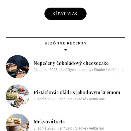
ČÍTAŤ VIAC
SEZÓNNE RECEPTY
Nepečený čokoládový cheesecake
24. apríla 2026
Jar / Rýchle recepty / Sladké / Veľká noc
Pistáciová roláda s jahodovým krémom
6. apríla 2026
Jar / Leto / Sladké / Veľká noc
Mrkvová torta
3. apríla 2026
Jar / Leto / Sladké / Veľká noc