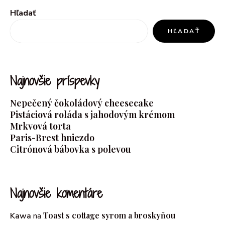
Hľadať
HĽADAŤ
Najnovšie príspevky
Nepečený čokoládový cheesecake
Pistáciová roláda s jahodovým krémom
Mrkvová torta
Paris-Brest hniezdo
Citrónová bábovka s polevou
Najnovšie komentáre
Toast s cottage syrom a broskyňou
Kawa
na