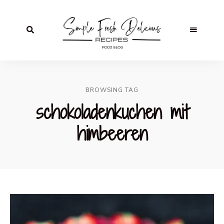
BROWSING TAG
schokoladenkuchen mit
himbeeren