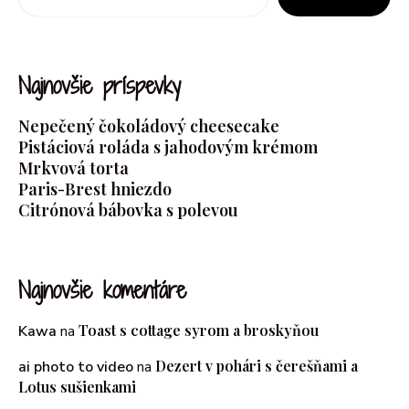
Najnovšie príspevky
Nepečený čokoládový cheesecake
Pistáciová roláda s jahodovým krémom
Mrkvová torta
Paris-Brest hniezdo
Citrónová bábovka s polevou
Najnovšie komentáre
Toast s cottage syrom a broskyňou
Kawa
na
Dezert v pohári s čerešňami a
ai photo to video
na
Lotus sušienkami