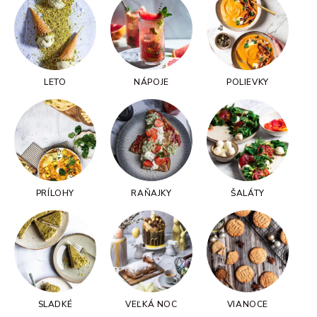
LETO
NÁPOJE
POLIEVKY
PRÍLOHY
RAŇAJKY
ŠALÁTY
SLADKÉ
VEĽKÁ NOC
VIANOCE