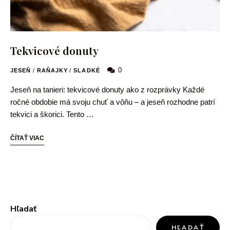
Tekvicové donuty
0
JESEŇ
/
RAŇAJKY
/
SLADKÉ
Jeseň na tanieri: tekvicové donuty ako z rozprávky Každé
ročné obdobie má svoju chuť a vôňu – a jeseň rozhodne patrí
tekvici a škorici. Tento …
ČÍTAŤ VIAC
Hľadať
HĽADAŤ