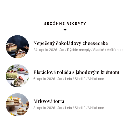
SEZÓNNE RECEPTY
Nepečený čokoládový cheesecake
24. apríla 2026
Jar / Rýchle recepty / Sladké / Veľká noc
Pistáciová roláda s jahodovým krémom
6. apríla 2026
Jar / Leto / Sladké / Veľká noc
Mrkvová torta
3. apríla 2026
Jar / Leto / Sladké / Veľká noc