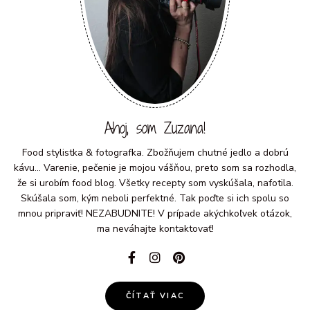
Ahoj, som Zuzana!
Food stylistka & fotografka. Zbožňujem chutné jedlo a dobrú
kávu... Varenie, pečenie je mojou vášňou, preto som sa rozhodla,
že si urobím food blog. Všetky recepty som vyskúšala, nafotila.
Skúšala som, kým neboli perfektné. Tak poďte si ich spolu so
mnou pripraviť! NEZABUDNITE! V prípade akýchkoľvek otázok,
ma neváhajte kontaktovať!
ČÍTAŤ VIAC