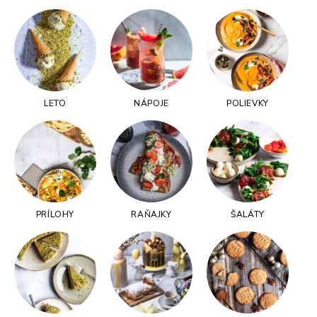
LETO
NÁPOJE
POLIEVKY
PRÍLOHY
RAŇAJKY
ŠALÁTY