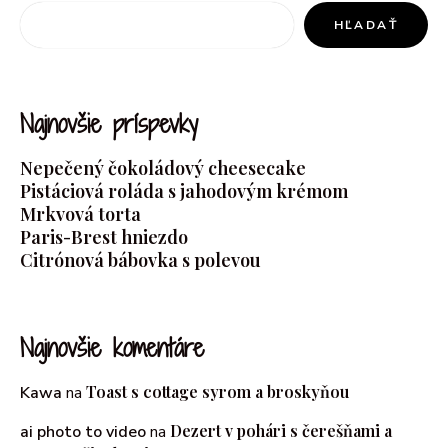
HĽADAŤ
Najnovšie príspevky
Nepečený čokoládový cheesecake
Pistáciová roláda s jahodovým krémom
Mrkvová torta
Paris-Brest hniezdo
Citrónová bábovka s polevou
Najnovšie komentáre
Toast s cottage syrom a broskyňou
Kawa
na
Dezert v pohári s čerešňami a
ai photo to video
na