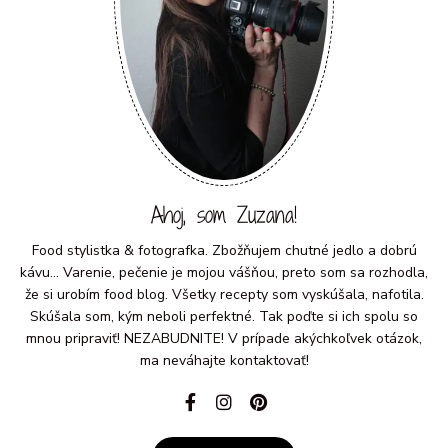
Ahoj, som Zuzana!
Food stylistka & fotografka. Zbožňujem chutné jedlo a dobrú
kávu... Varenie, pečenie je mojou vášňou, preto som sa rozhodla,
že si urobím food blog. Všetky recepty som vyskúšala, nafotila.
Skúšala som, kým neboli perfektné. Tak poďte si ich spolu so
mnou pripraviť! NEZABUDNITE! V prípade akýchkoľvek otázok,
ma neváhajte kontaktovať!