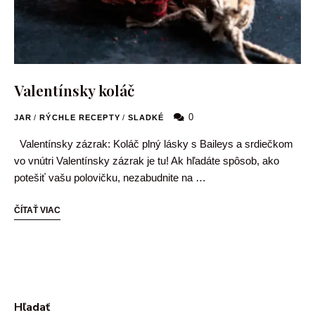
Valentínsky koláč
0
JAR
/
RÝCHLE RECEPTY
/
SLADKÉ
Valentínsky zázrak: Koláč plný lásky s Baileys a srdiečkom
vo vnútri Valentínsky zázrak je tu! Ak hľadáte spôsob, ako
potešiť vašu polovičku, nezabudnite na …
ČÍTAŤ VIAC
Hľadať