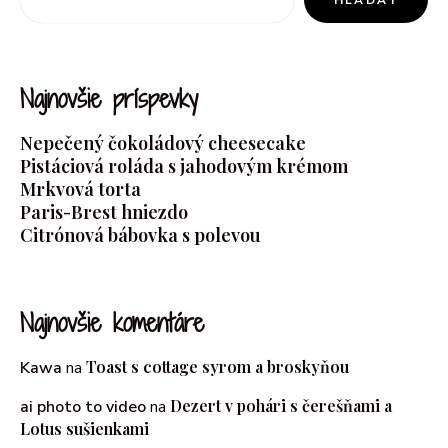
Najnovšie príspevky
Nepečený čokoládový cheesecake
Pistáciová roláda s jahodovým krémom
Mrkvová torta
Paris-Brest hniezdo
Citrónová bábovka s polevou
Najnovšie komentáre
Toast s cottage syrom a broskyňou
Kawa
na
Dezert v pohári s čerešňami a
ai photo to video
na
Lotus sušienkami