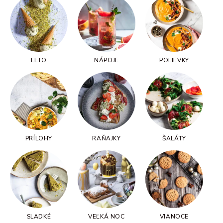
LETO
NÁPOJE
POLIEVKY
PRÍLOHY
RAŇAJKY
ŠALÁTY
SLADKÉ
VEĽKÁ NOC
VIANOCE