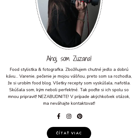
Ahoj, som Zuzana!
Food stylistka & fotografka. Zbožňujem chutné jedlo a dobrú
kávu... Varenie, pečenie je mojou vášňou, preto som sa rozhodla,
že si urobím food blog. Všetky recepty som vyskúšala, nafotila.
Skúšala som, kým neboli perfektné. Tak poďte si ich spolu so
mnou pripraviť! NEZABUDNITE! V prípade akýchkoľvek otázok,
ma neváhajte kontaktovať!
ČÍTAŤ VIAC