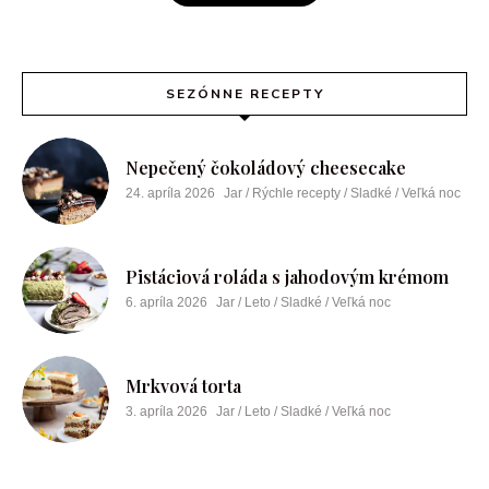
SEZÓNNE RECEPTY
Nepečený čokoládový cheesecake
24. apríla 2026
Jar / Rýchle recepty / Sladké / Veľká noc
Pistáciová roláda s jahodovým krémom
6. apríla 2026
Jar / Leto / Sladké / Veľká noc
Mrkvová torta
3. apríla 2026
Jar / Leto / Sladké / Veľká noc