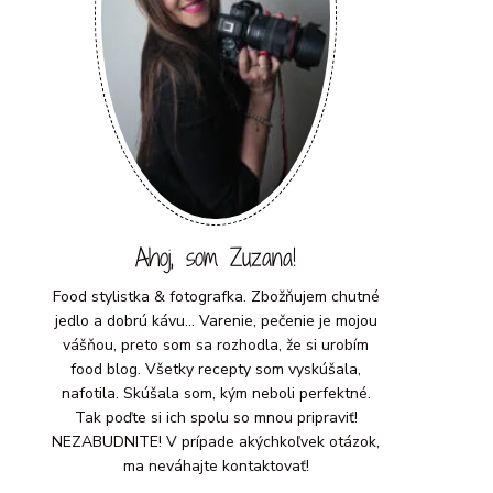
Ahoj, som Zuzana!
Food stylistka & fotografka. Zbožňujem chutné
jedlo a dobrú kávu... Varenie, pečenie je mojou
vášňou, preto som sa rozhodla, že si urobím
food blog. Všetky recepty som vyskúšala,
nafotila. Skúšala som, kým neboli perfektné.
Tak poďte si ich spolu so mnou pripraviť!
NEZABUDNITE! V prípade akýchkoľvek otázok,
ma neváhajte kontaktovať!