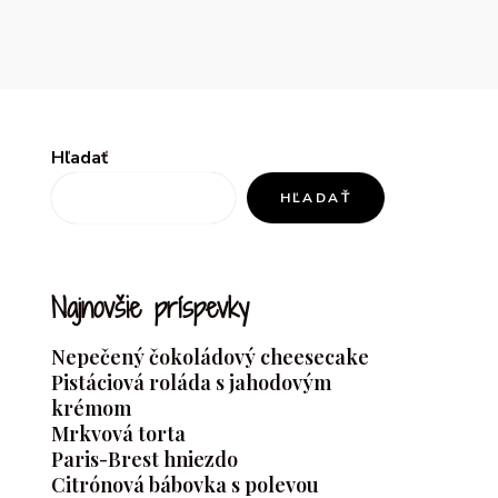
Hľadať
HĽADAŤ
Najnovšie príspevky
Nepečený čokoládový cheesecake
Pistáciová roláda s jahodovým
krémom
Mrkvová torta
Paris-Brest hniezdo
Citrónová bábovka s polevou