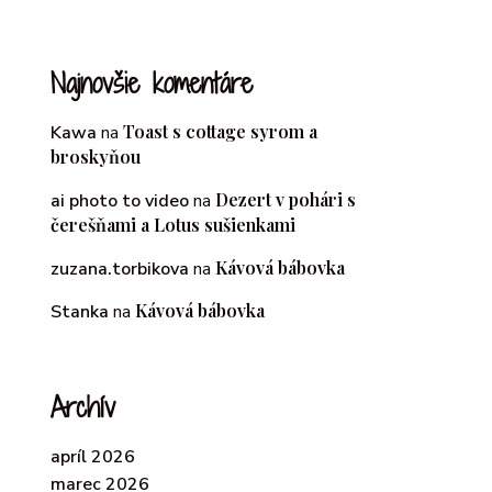
Najnovšie komentáre
Toast s cottage syrom a
Kawa
na
broskyňou
Dezert v pohári s
ai photo to video
na
čerešňami a Lotus sušienkami
Kávová bábovka
zuzana.torbikova
na
Kávová bábovka
Stanka
na
Archív
apríl 2026
marec 2026