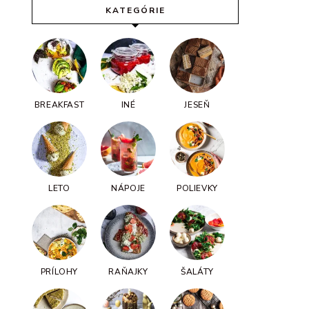
KATEGÓRIE
BREAKFAST
INÉ
JESEŇ
LETO
NÁPOJE
POLIEVKY
PRÍLOHY
RAŇAJKY
ŠALÁTY