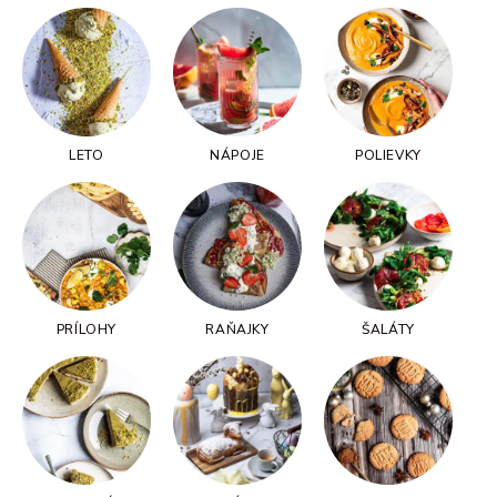
LETO
NÁPOJE
POLIEVKY
PRÍLOHY
RAŇAJKY
ŠALÁTY