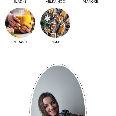
SLADKÉ
VEĽKÁ NOC
VIANOCE
ZDRAVO
ZIMA