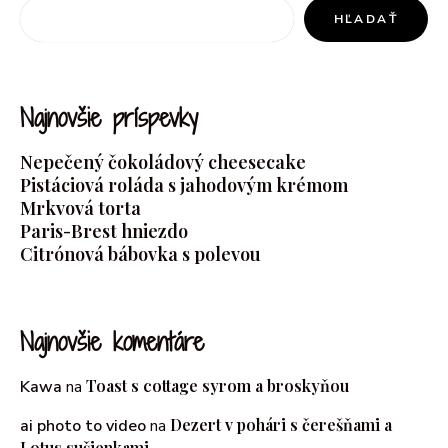
HĽADAŤ
Najnovšie príspevky
Nepečený čokoládový cheesecake
Pistáciová roláda s jahodovým krémom
Mrkvová torta
Paris-Brest hniezdo
Citrónová bábovka s polevou
Najnovšie komentáre
Toast s cottage syrom a broskyňou
Kawa
na
Dezert v pohári s čerešňami a
ai photo to video
na
Lotus sušienkami