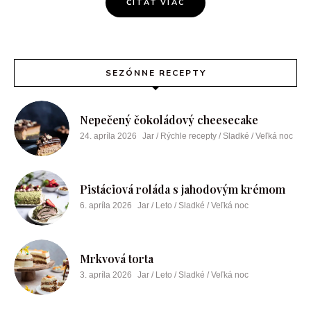
ČÍTAŤ VIAC
SEZÓNNE RECEPTY
Nepečený čokoládový cheesecake
24. apríla 2026
Jar / Rýchle recepty / Sladké / Veľká noc
Pistáciová roláda s jahodovým krémom
6. apríla 2026
Jar / Leto / Sladké / Veľká noc
Mrkvová torta
3. apríla 2026
Jar / Leto / Sladké / Veľká noc