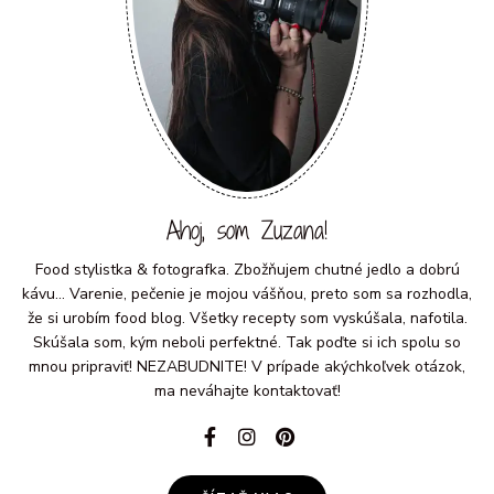
Ahoj, som Zuzana!
Food stylistka & fotografka. Zbožňujem chutné jedlo a dobrú
kávu... Varenie, pečenie je mojou vášňou, preto som sa rozhodla,
že si urobím food blog. Všetky recepty som vyskúšala, nafotila.
Skúšala som, kým neboli perfektné. Tak poďte si ich spolu so
mnou pripraviť! NEZABUDNITE! V prípade akýchkoľvek otázok,
ma neváhajte kontaktovať!