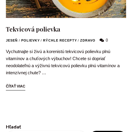
Tekvicová polievka
0
JESEŇ
/
POLIEVKY
/
RÝCHLE RECEPTY
/
ZDRAVO
Vychutnajte si živú a korenistú tekvicovú polievku plnú
vitamínov a chuťových výbuchov! Chcete si dopriať
neodolateľnú a výživnú tekvicovú polievku plnú vitamínov a
intenzívnej chute? …
ČÍTAŤ VIAC
Hľadať