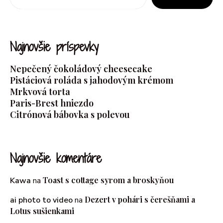
Najnovšie príspevky
Nepečený čokoládový cheesecake
Pistáciová roláda s jahodovým krémom
Mrkvová torta
Paris-Brest hniezdo
Citrónová bábovka s polevou
Najnovšie komentáre
Toast s cottage syrom a broskyňou
Kawa
na
Dezert v pohári s čerešňami a
ai photo to video
na
Lotus sušienkami