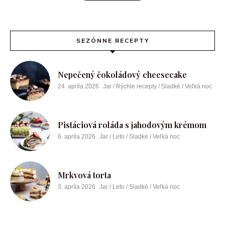
SEZÓNNE RECEPTY
Nepečený čokoládový cheesecake
24. apríla 2026
Jar / Rýchle recepty / Sladké / Veľká noc
Pistáciová roláda s jahodovým krémom
6. apríla 2026
Jar / Leto / Sladké / Veľká noc
Mrkvová torta
3. apríla 2026
Jar / Leto / Sladké / Veľká noc