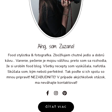
Ahoj, som Zuzana!
Food stylistka & fotografka. Zbožňujem chutné jedlo a dobrú
kávu... Varenie, pečenie je mojou vášňou, preto som sa rozhodla,
že si urobím food blog. Všetky recepty som vyskúšala, nafotila.
Skúšala som, kým neboli perfektné. Tak poďte si ich spolu so
mnou pripraviť! NEZABUDNITE! V prípade akýchkoľvek otázok,
ma neváhajte kontaktovať!
ČÍTAŤ VIAC