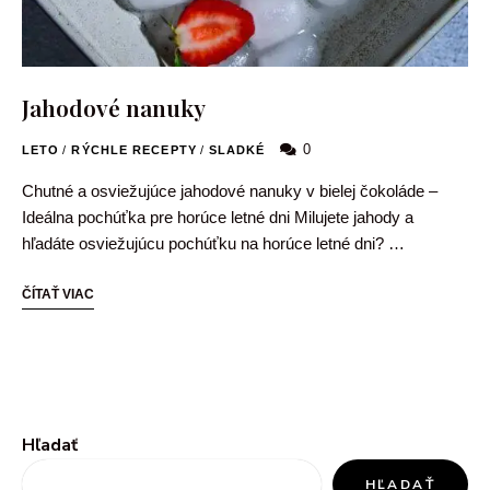
Jahodové nanuky
0
LETO
/
RÝCHLE RECEPTY
/
SLADKÉ
Chutné a osviežujúce jahodové nanuky v bielej čokoláde –
Ideálna pochúťka pre horúce letné dni Milujete jahody a
hľadáte osviežujúcu pochúťku na horúce letné dni? …
ČÍTAŤ VIAC
Hľadať
HĽADAŤ