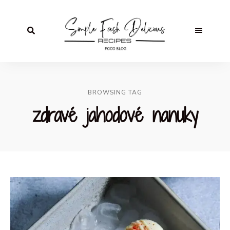
BROWSING TAG
zdravé jahodové nanuky