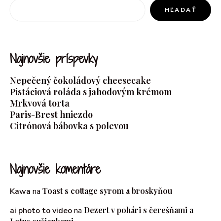
HĽADAŤ
Najnovšie príspevky
Nepečený čokoládový cheesecake
Pistáciová roláda s jahodovým krémom
Mrkvová torta
Paris-Brest hniezdo
Citrónová bábovka s polevou
Najnovšie komentáre
Toast s cottage syrom a broskyňou
Kawa
na
Dezert v pohári s čerešňami a
ai photo to video
na