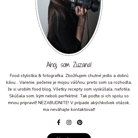
Ahoj, som Zuzana!
Food stylistka & fotografka. Zbožňujem chutné jedlo a dobrú
kávu... Varenie, pečenie je mojou vášňou, preto som sa rozhodla,
že si urobím food blog. Všetky recepty som vyskúšala, nafotila.
Skúšala som, kým neboli perfektné. Tak poďte si ich spolu so
mnou pripraviť! NEZABUDNITE! V prípade akýchkoľvek otázok,
ma neváhajte kontaktovať!