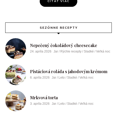
ČÍTAŤ VIAC
SEZÓNNE RECEPTY
Nepečený čokoládový cheesecake
24. apríla 2026
Jar / Rýchle recepty / Sladké / Veľká noc
Pistáciová roláda s jahodovým krémom
6. apríla 2026
Jar / Leto / Sladké / Veľká noc
Mrkvová torta
3. apríla 2026
Jar / Leto / Sladké / Veľká noc