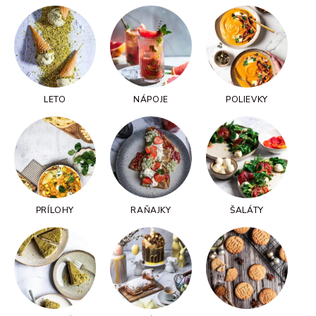
LETO
NÁPOJE
POLIEVKY
PRÍLOHY
RAŇAJKY
ŠALÁTY