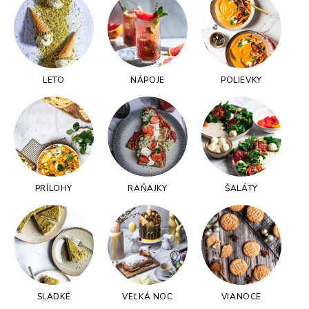
LETO
NÁPOJE
POLIEVKY
PRÍLOHY
RAŇAJKY
ŠALÁTY
SLADKÉ
VEĽKÁ NOC
VIANOCE