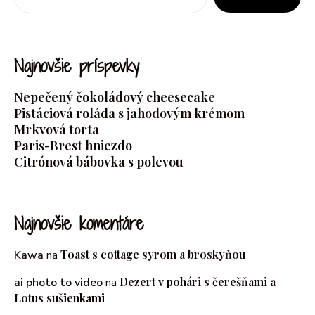
Najnovšie príspevky
Nepečený čokoládový cheesecake
Pistáciová roláda s jahodovým krémom
Mrkvová torta
Paris-Brest hniezdo
Citrónová bábovka s polevou
Najnovšie komentáre
Toast s cottage syrom a broskyňou
Kawa
na
Dezert v pohári s čerešňami a
ai photo to video
na
Lotus sušienkami