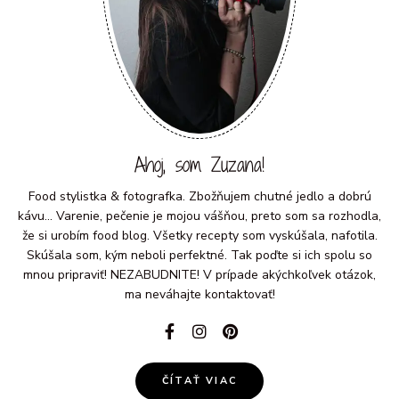
Ahoj, som Zuzana!
Food stylistka & fotografka. Zbožňujem chutné jedlo a dobrú
kávu... Varenie, pečenie je mojou vášňou, preto som sa rozhodla,
že si urobím food blog. Všetky recepty som vyskúšala, nafotila.
Skúšala som, kým neboli perfektné. Tak poďte si ich spolu so
mnou pripraviť! NEZABUDNITE! V prípade akýchkoľvek otázok,
ma neváhajte kontaktovať!
ČÍTAŤ VIAC