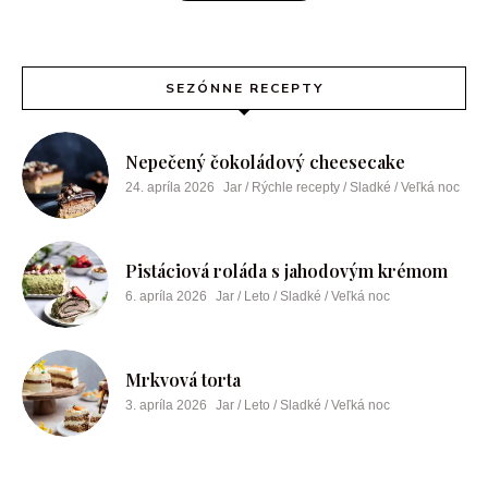
SEZÓNNE RECEPTY
Nepečený čokoládový cheesecake
24. apríla 2026
Jar / Rýchle recepty / Sladké / Veľká noc
Pistáciová roláda s jahodovým krémom
6. apríla 2026
Jar / Leto / Sladké / Veľká noc
Mrkvová torta
3. apríla 2026
Jar / Leto / Sladké / Veľká noc