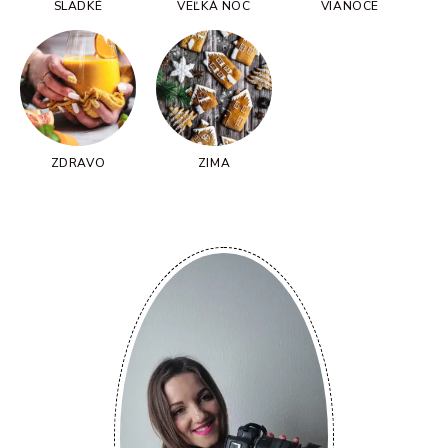
SLADKÉ
VEĽKÁ NOC
VIANOCE
ZDRAVO
ZIMA