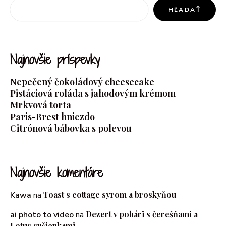
HĽADAŤ
Najnovšie príspevky
Nepečený čokoládový cheesecake
Pistáciová roláda s jahodovým krémom
Mrkvová torta
Paris-Brest hniezdo
Citrónová bábovka s polevou
Najnovšie komentáre
Toast s cottage syrom a broskyňou
Kawa
na
Dezert v pohári s čerešňami a
ai photo to video
na
Lotus sušienkami