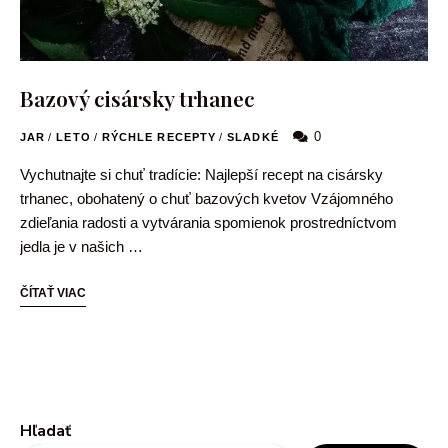
Bazový cisársky trhanec
0
JAR
/
LETO
/
RÝCHLE RECEPTY
/
SLADKÉ
Vychutnajte si chuť tradície: Najlepší recept na cisársky
trhanec, obohatený o chuť bazových kvetov Vzájomného
zdieľania radosti a vytvárania spomienok prostredníctvom
jedla je v našich …
ČÍTAŤ VIAC
Hľadať