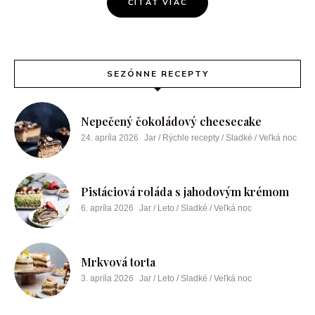
ČÍTAŤ VIAC
SEZÓNNE RECEPTY
Nepečený čokoládový cheesecake
24. apríla 2026
Jar / Rýchle recepty / Sladké / Veľká noc
Pistáciová roláda s jahodovým krémom
6. apríla 2026
Jar / Leto / Sladké / Veľká noc
Mrkvová torta
3. apríla 2026
Jar / Leto / Sladké / Veľká noc