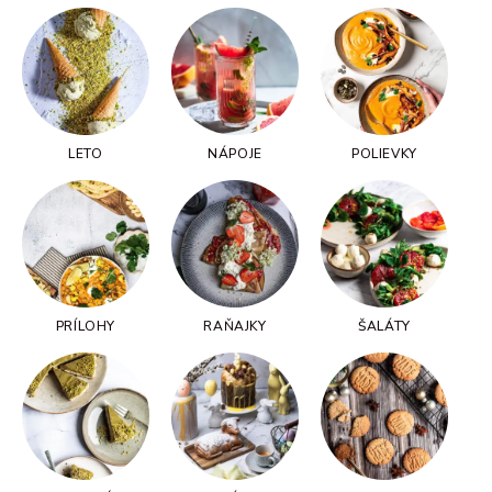
LETO
NÁPOJE
POLIEVKY
PRÍLOHY
RAŇAJKY
ŠALÁTY