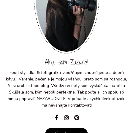
Ahoj, som Zuzana!
Food stylistka & fotografka. Zbožňujem chutné jedlo a dobrú
kávu... Varenie, pečenie je mojou vášňou, preto som sa rozhodla,
že si urobím food blog. Všetky recepty som vyskúšala, nafotila.
Skúšala som, kým neboli perfektné. Tak poďte si ich spolu so
mnou pripraviť! NEZABUDNITE! V prípade akýchkoľvek otázok,
ma neváhajte kontaktovať!