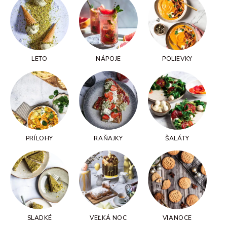
LETO
NÁPOJE
POLIEVKY
PRÍLOHY
RAŇAJKY
ŠALÁTY
SLADKÉ
VEĽKÁ NOC
VIANOCE