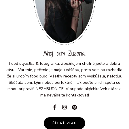
Ahoj, som Zuzana!
Food stylistka & fotografka. Zbožňujem chutné jedlo a dobrú
kávu... Varenie, pečenie je mojou vášňou, preto som sa rozhodla,
že si urobím food blog. Všetky recepty som vyskúšala, nafotila.
Skúšala som, kým neboli perfektné. Tak poďte si ich spolu so
mnou pripraviť! NEZABUDNITE! V prípade akýchkoľvek otázok,
ma neváhajte kontaktovať!
ČÍTAŤ VIAC