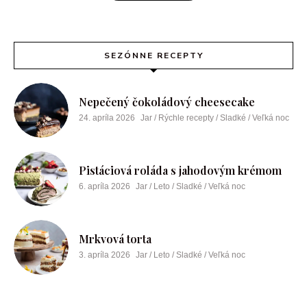
SEZÓNNE RECEPTY
Nepečený čokoládový cheesecake
24. apríla 2026
Jar / Rýchle recepty / Sladké / Veľká noc
Pistáciová roláda s jahodovým krémom
6. apríla 2026
Jar / Leto / Sladké / Veľká noc
Mrkvová torta
3. apríla 2026
Jar / Leto / Sladké / Veľká noc