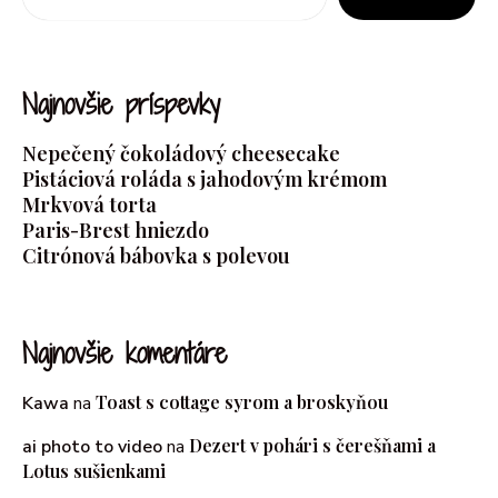
Najnovšie príspevky
Nepečený čokoládový cheesecake
Pistáciová roláda s jahodovým krémom
Mrkvová torta
Paris-Brest hniezdo
Citrónová bábovka s polevou
Najnovšie komentáre
Toast s cottage syrom a broskyňou
Kawa
na
Dezert v pohári s čerešňami a
ai photo to video
na
Lotus sušienkami