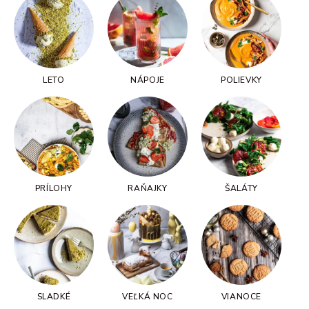
LETO
NÁPOJE
POLIEVKY
PRÍLOHY
RAŇAJKY
ŠALÁTY
SLADKÉ
VEĽKÁ NOC
VIANOCE