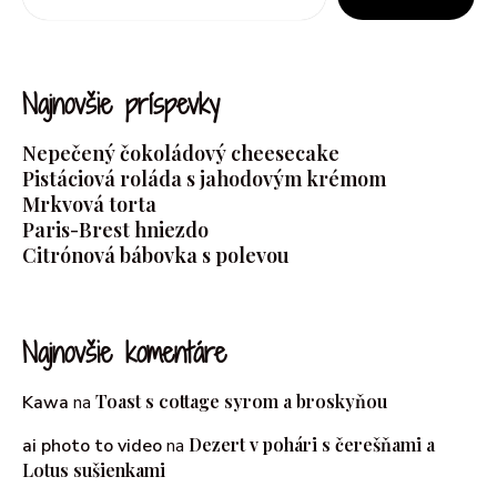
Najnovšie príspevky
Nepečený čokoládový cheesecake
Pistáciová roláda s jahodovým krémom
Mrkvová torta
Paris-Brest hniezdo
Citrónová bábovka s polevou
Najnovšie komentáre
Toast s cottage syrom a broskyňou
Kawa
na
Dezert v pohári s čerešňami a
ai photo to video
na
Lotus sušienkami