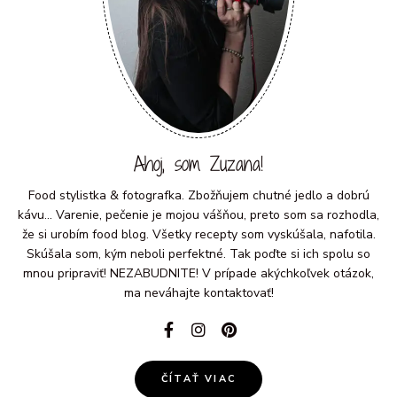
Ahoj, som Zuzana!
Food stylistka & fotografka. Zbožňujem chutné jedlo a dobrú
kávu... Varenie, pečenie je mojou vášňou, preto som sa rozhodla,
že si urobím food blog. Všetky recepty som vyskúšala, nafotila.
Skúšala som, kým neboli perfektné. Tak poďte si ich spolu so
mnou pripraviť! NEZABUDNITE! V prípade akýchkoľvek otázok,
ma neváhajte kontaktovať!
ČÍTAŤ VIAC