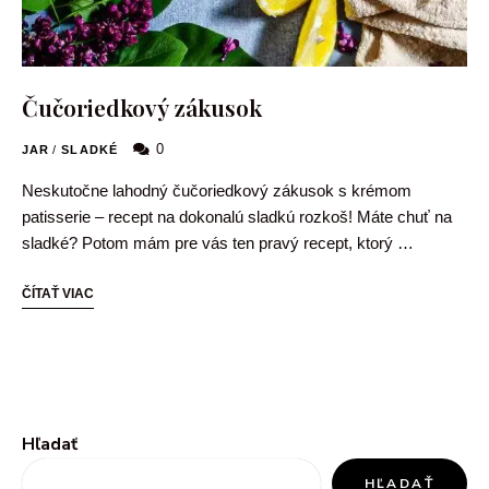
Čučoriedkový zákusok
0
JAR
/
SLADKÉ
Neskutočne lahodný čučoriedkový zákusok s krémom
patisserie – recept na dokonalú sladkú rozkoš! Máte chuť na
sladké? Potom mám pre vás ten pravý recept, ktorý …
ČÍTAŤ VIAC
Hľadať
HĽADAŤ