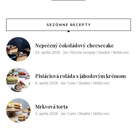
SEZÓNNE RECEPTY
Nepečený čokoládový cheesecake
24. apríla 2026
Jar / Rýchle recepty / Sladké / Veľká noc
Pistáciová roláda s jahodovým krémom
6. apríla 2026
Jar / Leto / Sladké / Veľká noc
Mrkvová torta
3. apríla 2026
Jar / Leto / Sladké / Veľká noc