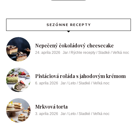
SEZÓNNE RECEPTY
Nepečený čokoládový cheesecake
24. apríla 2026
Jar / Rýchle recepty / Sladké / Veľká noc
Pistáciová roláda s jahodovým krémom
6. apríla 2026
Jar / Leto / Sladké / Veľká noc
Mrkvová torta
3. apríla 2026
Jar / Leto / Sladké / Veľká noc