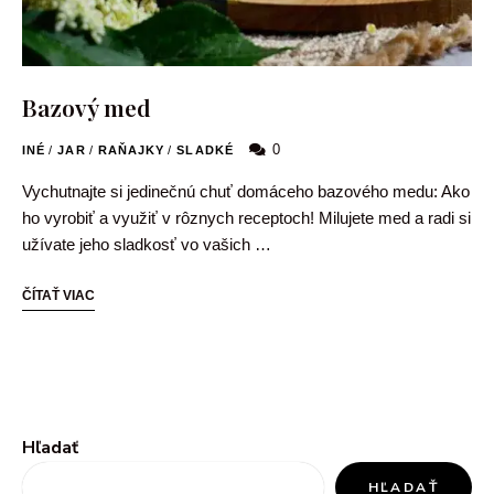
Bazový med
0
INÉ
/
JAR
/
RAŇAJKY
/
SLADKÉ
Vychutnajte si jedinečnú chuť domáceho bazového medu: Ako
ho vyrobiť a využiť v rôznych receptoch! Milujete med a radi si
užívate jeho sladkosť vo vašich …
ČÍTAŤ VIAC
Hľadať
HĽADAŤ