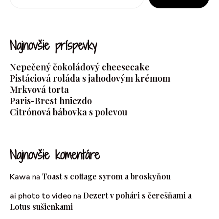
Najnovšie príspevky
Nepečený čokoládový cheesecake
Pistáciová roláda s jahodovým krémom
Mrkvová torta
Paris-Brest hniezdo
Citrónová bábovka s polevou
Najnovšie komentáre
Toast s cottage syrom a broskyňou
Kawa
na
Dezert v pohári s čerešňami a
ai photo to video
na
Lotus sušienkami