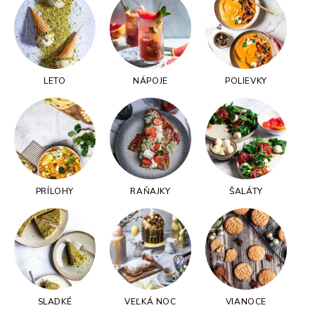
LETO
NÁPOJE
POLIEVKY
PRÍLOHY
RAŇAJKY
ŠALÁTY
SLADKÉ
VEĽKÁ NOC
VIANOCE