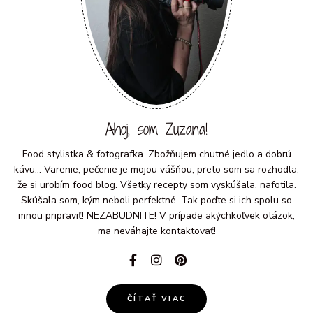
Ahoj, som Zuzana!
Food stylistka & fotografka. Zbožňujem chutné jedlo a dobrú
kávu... Varenie, pečenie je mojou vášňou, preto som sa rozhodla,
že si urobím food blog. Všetky recepty som vyskúšala, nafotila.
Skúšala som, kým neboli perfektné. Tak poďte si ich spolu so
mnou pripraviť! NEZABUDNITE! V prípade akýchkoľvek otázok,
ma neváhajte kontaktovať!
ČÍTAŤ VIAC