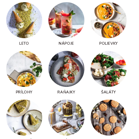
LETO
NÁPOJE
POLIEVKY
PRÍLOHY
RAŇAJKY
ŠALÁTY