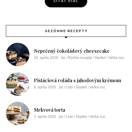
ČÍTAŤ VIAC
SEZÓNNE RECEPTY
Nepečený čokoládový cheesecake
24. apríla 2026
Jar / Rýchle recepty / Sladké / Veľká noc
Pistáciová roláda s jahodovým krémom
6. apríla 2026
Jar / Leto / Sladké / Veľká noc
Mrkvová torta
3. apríla 2026
Jar / Leto / Sladké / Veľká noc