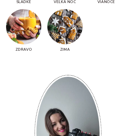
SLADKÉ
VEĽKÁ NOC
VIANOCE
ZDRAVO
ZIMA