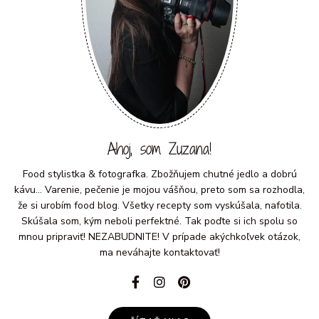
Ahoj, som Zuzana!
Food stylistka & fotografka. Zbožňujem chutné jedlo a dobrú
kávu... Varenie, pečenie je mojou vášňou, preto som sa rozhodla,
že si urobím food blog. Všetky recepty som vyskúšala, nafotila.
Skúšala som, kým neboli perfektné. Tak poďte si ich spolu so
mnou pripraviť! NEZABUDNITE! V prípade akýchkoľvek otázok,
ma neváhajte kontaktovať!