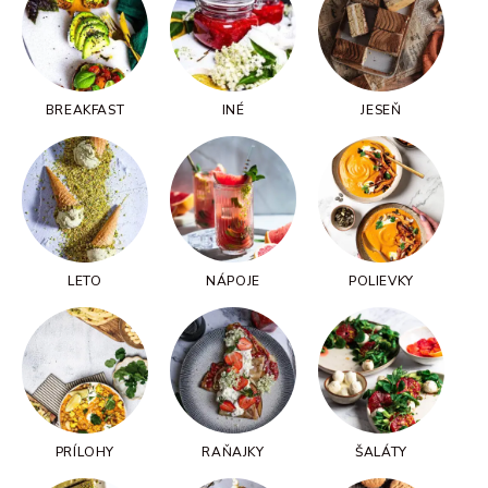
BREAKFAST
INÉ
JESEŇ
LETO
NÁPOJE
POLIEVKY
PRÍLOHY
RAŇAJKY
ŠALÁTY