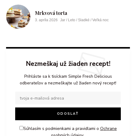
Mrkvová torta
3. apríla 2026
Jar / Leto / Sladké / Veľká noc
Nezmeškaj už žiaden recept!
Prihláste sa k tisíckam Simple Fresh Delicious
odberateľov a nezmeškajte už žiaden nový recept!
Súhlasím s podmienkami a pravidlami o
Ochrane
osobných údajov.
.