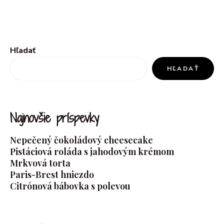
Hľadať
HĽADAŤ
Najnovšie príspevky
Nepečený čokoládový cheesecake
Pistáciová roláda s jahodovým krémom
Mrkvová torta
Paris-Brest hniezdo
Citrónová bábovka s polevou