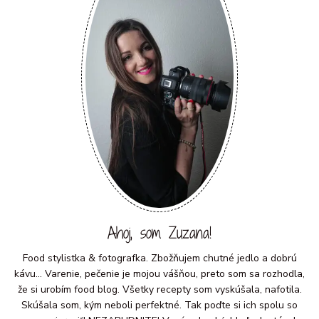
Ahoj, som Zuzana!
Food stylistka & fotografka. Zbožňujem chutné jedlo a dobrú
kávu... Varenie, pečenie je mojou vášňou, preto som sa rozhodla,
že si urobím food blog. Všetky recepty som vyskúšala, nafotila.
Skúšala som, kým neboli perfektné. Tak poďte si ich spolu so