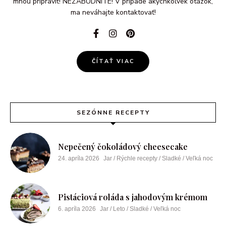
mnou pripraviť! NEZABUDNITE! V prípade akýchkoľvek otázok,
ma neváhajte kontaktovať!
ČÍTAŤ VIAC
SEZÓNNE RECEPTY
Nepečený čokoládový cheesecake
24. apríla 2026
Jar / Rýchle recepty / Sladké / Veľká noc
Pistáciová roláda s jahodovým krémom
6. apríla 2026
Jar / Leto / Sladké / Veľká noc