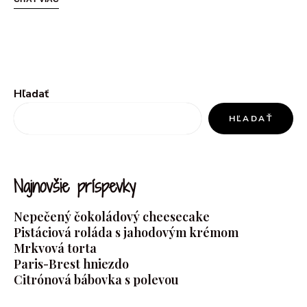
Hľadať
HĽADAŤ
Najnovšie príspevky
Nepečený čokoládový cheesecake
Pistáciová roláda s jahodovým krémom
Mrkvová torta
Paris-Brest hniezdo
Citrónová bábovka s polevou