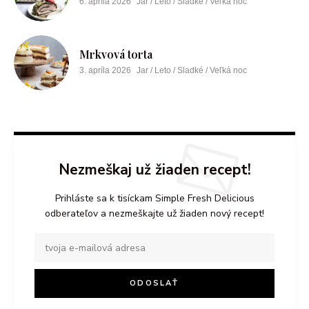
6. apríla 2026
Jar / Leto / Sladké / Veľká noc
Mrkvová torta
3. apríla 2026
Jar / Leto / Sladké / Veľká noc
Nezmeškaj už žiaden recept!
Prihláste sa k tisíckam Simple Fresh Delicious
odberateľov a nezmeškajte už žiaden nový recept!