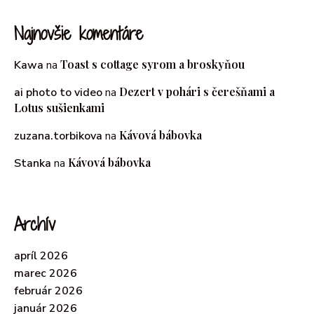
Najnovšie komentáre
Toast s cottage syrom a broskyňou
Kawa
na
Dezert v pohári s čerešňami a
ai photo to video
na
Lotus sušienkami
Kávová bábovka
zuzana.torbikova
na
Kávová bábovka
Stanka
na
Archív
apríl 2026
marec 2026
február 2026
január 2026