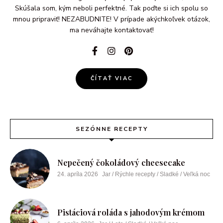
Skúšala som, kým neboli perfektné. Tak poďte si ich spolu so
mnou pripraviť! NEZABUDNITE! V prípade akýchkoľvek otázok,
ma neváhajte kontaktovať!
ČÍTAŤ VIAC
SEZÓNNE RECEPTY
Nepečený čokoládový cheesecake
24. apríla 2026
Jar / Rýchle recepty / Sladké / Veľká noc
Pistáciová roláda s jahodovým krémom