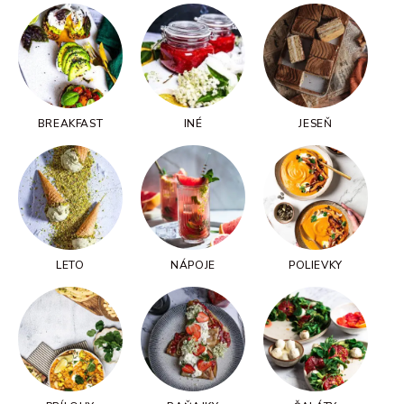
BREAKFAST
INÉ
JESEŇ
LETO
NÁPOJE
POLIEVKY