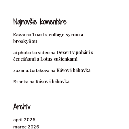
Najnovšie komentáre
Toast s cottage syrom a
Kawa
na
broskyňou
Dezert v pohári s
ai photo to video
na
čerešňami a Lotus sušienkami
Kávová bábovka
zuzana.torbikova
na
Kávová bábovka
Stanka
na
Archív
apríl 2026
marec 2026