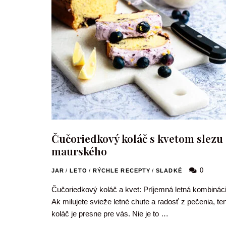
Čučoriedkový koláč s kvetom slezu
maurského
0
JAR
/
LETO
/
RÝCHLE RECEPTY
/
SLADKÉ
Čučoriedkový koláč a kvet: Príjemná letná kombinác
Ak milujete svieže letné chute a radosť z pečenia, te
koláč je presne pre vás. Nie je to …