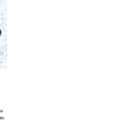
ia
nto