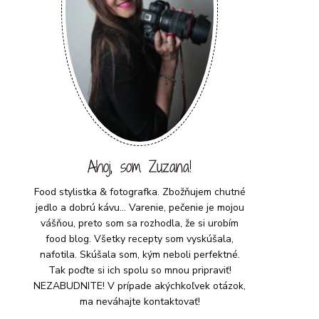
Ahoj, som Zuzana!
Food stylistka & fotografka. Zbožňujem chutné
jedlo a dobrú kávu... Varenie, pečenie je mojou
vášňou, preto som sa rozhodla, že si urobím
food blog. Všetky recepty som vyskúšala,
nafotila. Skúšala som, kým neboli perfektné.
Tak poďte si ich spolu so mnou pripraviť!
NEZABUDNITE! V prípade akýchkoľvek otázok,
ma neváhajte kontaktovať!