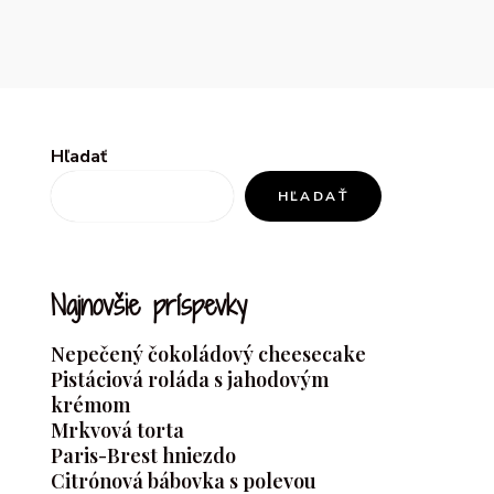
Hľadať
HĽADAŤ
Najnovšie príspevky
Nepečený čokoládový cheesecake
Pistáciová roláda s jahodovým
krémom
Mrkvová torta
Paris-Brest hniezdo
Citrónová bábovka s polevou