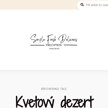
BROWSING TAG
Kvetový dezert