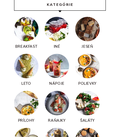
KATEGÓRIE
BREAKFAST
INÉ
JESEŇ
LETO
NÁPOJE
POLIEVKY
PRÍLOHY
RAŇAJKY
ŠALÁTY