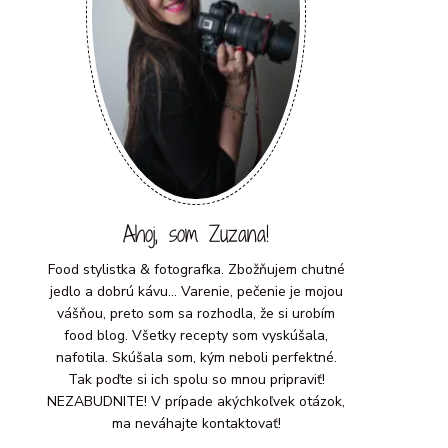
Ahoj, som Zuzana!
Food stylistka & fotografka. Zbožňujem chutné
jedlo a dobrú kávu... Varenie, pečenie je mojou
vášňou, preto som sa rozhodla, že si urobím
food blog. Všetky recepty som vyskúšala,
nafotila. Skúšala som, kým neboli perfektné.
Tak poďte si ich spolu so mnou pripraviť!
NEZABUDNITE! V prípade akýchkoľvek otázok,
ma neváhajte kontaktovať!