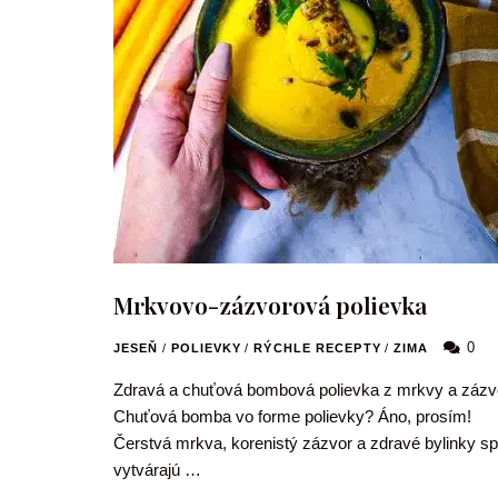
Mrkvovo-zázvorová polievka
0
JESEŇ
/
POLIEVKY
/
RÝCHLE RECEPTY
/
ZIMA
Zdravá a chuťová bombová polievka z mrkvy a zázv
Chuťová bomba vo forme polievky? Áno, prosím!
Čerstvá mrkva, korenistý zázvor a zdravé bylinky sp
vytvárajú …