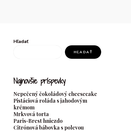
Hľadať
HĽADAŤ
Najnovšie príspevky
Nepečený čokoládový cheesecake
Pistáciová roláda s jahodovým
krémom
Mrkvová torta
Paris-Brest hniezdo
Citrónová bábovka s polevou