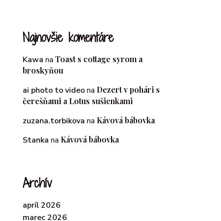
Najnovšie komentáre
Toast s cottage syrom a
Kawa
na
broskyňou
Dezert v pohári s
ai photo to video
na
čerešňami a Lotus sušienkami
Kávová bábovka
zuzana.torbikova
na
Kávová bábovka
Stanka
na
Archív
apríl 2026
marec 2026