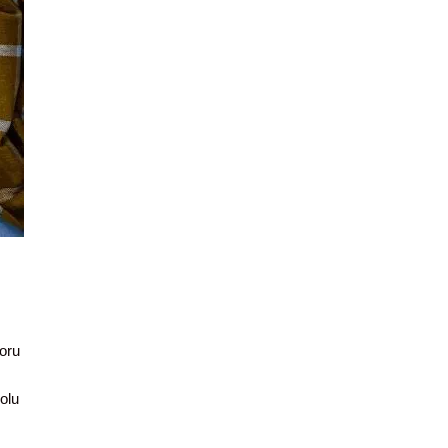
oru
olu