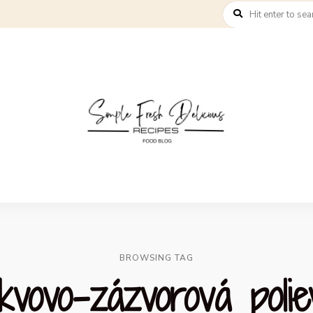
BROWSING TAG
kvovo-zázvorová polie