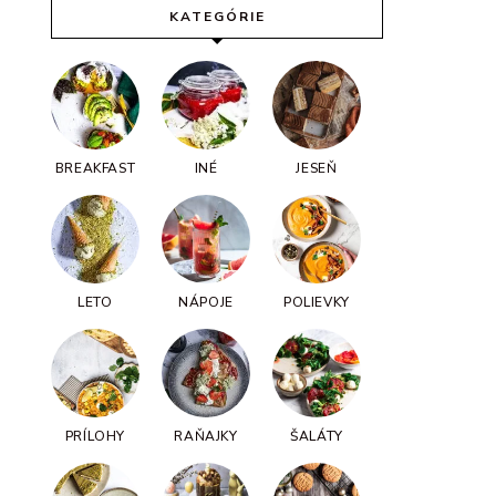
KATEGÓRIE
BREAKFAST
INÉ
JESEŇ
LETO
NÁPOJE
POLIEVKY
PRÍLOHY
RAŇAJKY
ŠALÁTY