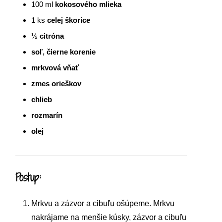
100
ml
kokosového mlieka
1
ks
celej škorice
½
citróna
soľ, čierne korenie
mrkvová vňať
zmes orieškov
chlieb
rozmarín
olej
Postup:
Mrkvu a zázvor a cibuľu ošúpeme. Mrkvu
nakrájame na menšie kúsky, zázvor a cibuľu