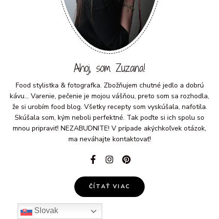
Ahoj, som Zuzana!
Food stylistka & fotografka. Zbožňujem chutné jedlo a dobrú
kávu... Varenie, pečenie je mojou vášňou, preto som sa rozhodla,
že si urobím food blog. Všetky recepty som vyskúšala, nafotila.
Skúšala som, kým neboli perfektné. Tak poďte si ich spolu so
mnou pripraviť! NEZABUDNITE! V prípade akýchkoľvek otázok,
ma neváhajte kontaktovať!
ČÍTAŤ VIAC
Slovak