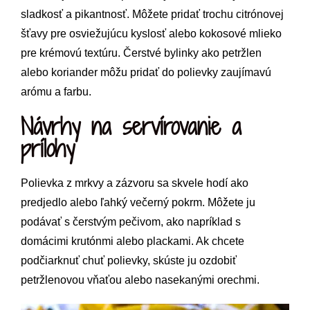
sladkosť a pikantnosť. Môžete pridať trochu citrónovej
šťavy pre osviežujúcu kyslosť alebo kokosové mlieko
pre krémovú textúru. Čerstvé bylinky ako petržlen
alebo koriander môžu pridať do polievky zaujímavú
arómu a farbu.
Návrhy na servírovanie a
prílohy
Polievka z mrkvy a zázvoru sa skvele hodí ako
predjedlo alebo ľahký večerný pokrm. Môžete ju
podávať s čerstvým pečivom, ako napríklad s
domácimi krutónmi alebo plackami. Ak chcete
podčiarknuť chuť polievky, skúste ju ozdobiť
petržlenovou vňaťou alebo nasekanými orechmi.