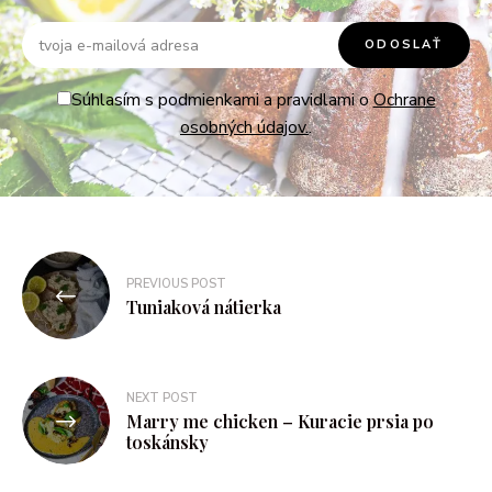
Súhlasím s podmienkami a pravidlami o
Ochrane
osobných údajov.
.
PREVIOUS POST
Tuniaková nátierka
NEXT POST
Marry me chicken – Kuracie prsia po
toskánsky