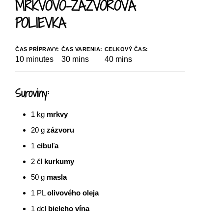
MRKVOVO-ZÁZVOROVÁ
POLIEVKA
ČAS PRÍPRAVY:
ČAS VARENIA:
CELKOVÝ ČAS:
10
minutes
30
mins
40
mins
Suroviny:
1
kg
mrkvy
20
g
zázvoru
1
cibuľa
2
čl
kurkumy
50
g
masla
1
PL
olivového oleja
1
dcl
bieleho vína