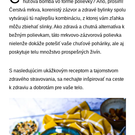
huťová bomba vo forme polievky? Áno, prosím!
Čerstvá mrkva, korenistý zázvor a zdravé bylinky spolu
vytvárajú tú najlepšiu kombináciu, z ktorej vám zľahka
môžu zbiehať slinky. Ako zdravá a chutná alternatíva k
bežným polievkam, táto mrkvovo-zázvorová polievka
nielenže dokáže potešiť vaše chuťové poháriky, ale aj
poskytuje telu množstvo prospešných živín.
S nasledujúcim ukážkovým receptom a tajomstvom
zdravého stravovania, sa nechajte inšpirovať na ceste
k zdraviu a dobrotám pre vaše telo.