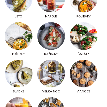
LETO
NÁPOJE
POLIEVKY
PRÍLOHY
RAŇAJKY
ŠALÁTY
SLADKÉ
VEĽKÁ NOC
VIANOCE