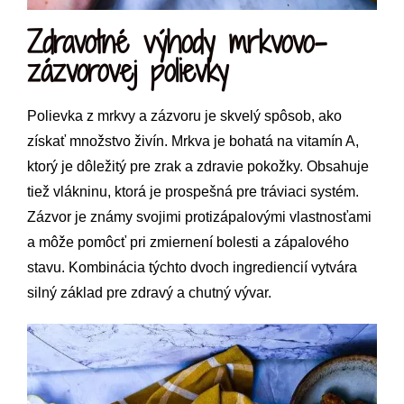
Zdravotné výhody mrkvovo-
zázvorovej polievky
Polievka z mrkvy a zázvoru je skvelý spôsob, ako
získať množstvo živín. Mrkva je bohatá na vitamín A,
ktorý je dôležitý pre zrak a zdravie pokožky. Obsahuje
tiež vlákninu, ktorá je prospešná pre tráviaci systém.
Zázvor je známy svojimi protizápalovými vlastnosťami
a môže pomôcť pri zmiernení bolesti a zápalového
stavu. Kombinácia týchto dvoch ingrediencií vytvára
silný základ pre zdravý a chutný vývar.