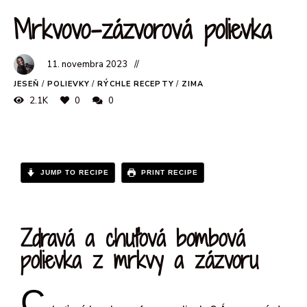
Mrkvovo-zázvorová polievka
11. novembra 2023
JESEŇ
/
POLIEVKY
/
RÝCHLE RECEPTY
/
ZIMA
2.1K
0
0
JUMP TO RECIPE
PRINT RECIPE
Zdravá a chuťová bombová
polievka z mrkvy a zázvoru
C