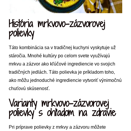
História mrkvovo-zázvorovej
polievky
Táto kombinácia sa v tradičnej kuchyni vyskytuje už
stáročia. Mnohé kultúry po celom svete využívajú
mrkvu a zázvor ako kľúčové ingrediencie vo svojich
tradičných jedlách. Táto polievka je príkladom toho,
ako môžu jednoduché ingrediencie vytvoriť výnimočnú
chuťovú skúsenosť.
Varianty mrkvovo-zázvorovej
polievky s ohľadom na zdravie
Pri príprave polievky z mrkvy a zázvoru môžete