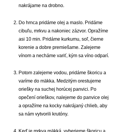
nakrájame na drobno.
Do hrnca pridáme olej a maslo. Pridáme
cibuľu, mrkvu a nakoniec zázvor. Opražíme
asi 10 min. Pridáme kurkumu, soľ, čierne
korenie a dobre premiešame. Zalejeme
vínom a necháme variť, kým sa víno odparí.
Potom zalejeme vodou, pridáme škoricu a
varíme do mäkka. Medzitým orestujeme
oriešky na suchej horúcej panvici. Po
opečení orieškov, nalejeme do panvice olej
a opražíme na kocky nakrájaný chlieb, aby
sa nám vytvorili krutóny.
Keď je mrkva mäkká, vyberieme škoricu a