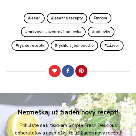
jeseň
jesenné recepty
mrkva
mrkvovo-zázvorová polievka
polievky
rýchle recepty
rýchlo a jednoducho
zázvor
Nezmeškaj už žiaden nový recept!
Prihláste sa k tisíckam Simple Fresh Delicious
odberateľov a nezmeškajte už žiaden nový recept!