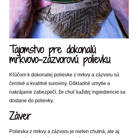
Tajomstvo pre dokonalú
mrkvovo-zázvorovú polievku
Kľúčom k dokonalej polievke z mrkvy a zázvoru sú
čerstvé a kvalitné suroviny. Dôkladné umytie a
nakrájanie zabezpečí, že chuť každej ingrediencie sa
dostane do polievky.
Záver
Polievka z mrkvy a zázvoru je nielen chutná, ale aj