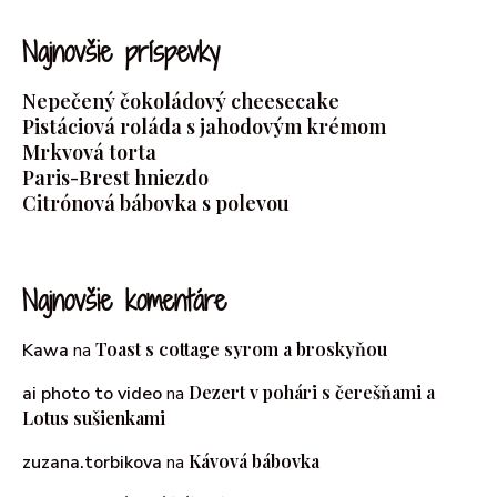
Najnovšie príspevky
Nepečený čokoládový cheesecake
Pistáciová roláda s jahodovým krémom
Mrkvová torta
Paris-Brest hniezdo
Citrónová bábovka s polevou
Najnovšie komentáre
Toast s cottage syrom a broskyňou
Kawa
na
Dezert v pohári s čerešňami a
ai photo to video
na
Lotus sušienkami
Kávová bábovka
zuzana.torbikova
na