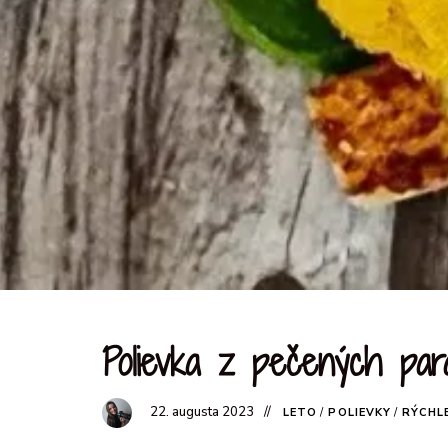
Polievka z pečených para
22. augusta 2023
LETO
/
POLIEVKY
/
RÝCHL