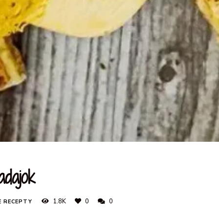
dajok
1.8K
0
0
E RECEPTY