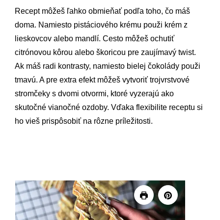
Recept môžeš ľahko obmieňať podľa toho, čo máš
doma. Namiesto pistáciového krému použi krém z
lieskovcov alebo mandlí. Cesto môžeš ochutiť
citrónovou kôrou alebo škoricou pre zaujímavý twist.
Ak máš radi kontrasty, namiesto bielej čokolády použi
tmavú. A pre extra efekt môžeš vytvoriť trojvrstvové
stromčeky s dvomi otvormi, ktoré vyzerajú ako
skutočné vianočné ozdoby. Vďaka flexibilite receptu si
ho vieš prispôsobiť na rôzne príležitosti.