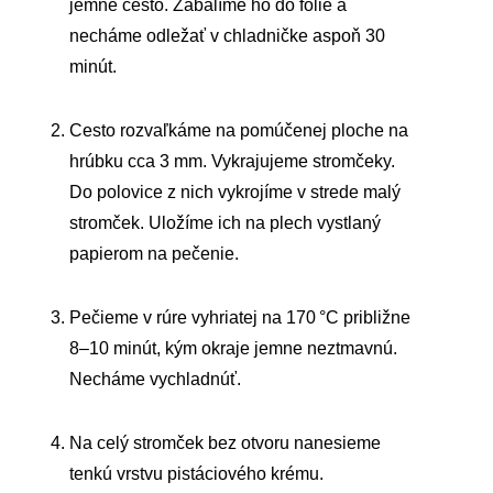
jemné cesto. Zabalíme ho do fólie a
necháme odležať v chladničke aspoň 30
minút.
Cesto rozvaľkáme na pomúčenej ploche na
hrúbku cca 3 mm. Vykrajujeme stromčeky.
Do polovice z nich vykrojíme v strede malý
stromček. Uložíme ich na plech vystlaný
papierom na pečenie.
Pečieme v rúre vyhriatej na 170 °C približne
8–10 minút, kým okraje jemne neztmavnú.
Necháme vychladnúť.
Na celý stromček bez otvoru nanesieme
tenkú vrstvu pistáciového krému.