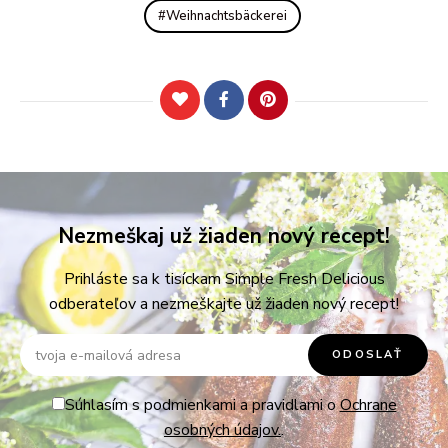
Weihnachtsbäckerei
Nezmeškaj už žiaden nový recept!
Prihláste sa k tisíckam Simple Fresh Delicious
odberateľov a nezmeškajte už žiaden nový recept!
Súhlasím s podmienkami a pravidlami o
Ochrane
osobných údajov.
.