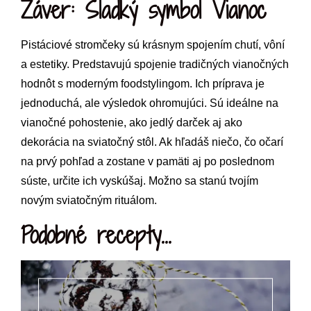
Záver: Sladký symbol Vianoc
Pistáciové stromčeky sú krásnym spojením chutí, vôní
a estetiky. Predstavujú spojenie tradičných vianočných
hodnôt s moderným foodstylingom. Ich príprava je
jednoduchá, ale výsledok ohromujúci. Sú ideálne na
vianočné pohostenie, ako jedlý darček aj ako
dekorácia na sviatočný stôl. Ak hľadáš niečo, čo očarí
na prvý pohľad a zostane v pamäti aj po poslednom
súste, určite ich vyskúšaj. Možno sa stanú tvojím
novým sviatočným rituálom.
Podobné recepty...