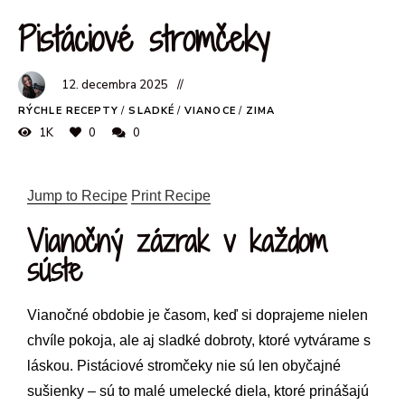
Pistáciové stromčeky
12. decembra 2025
RÝCHLE RECEPTY
/
SLADKÉ
/
VIANOCE
/
ZIMA
1K
0
0
Jump to Recipe
Print Recipe
Vianočný zázrak v každom
súste
Vianočné obdobie je časom, keď si doprajeme nielen
chvíle pokoja, ale aj sladké dobroty, ktoré vytvárame s
láskou. Pistáciové stromčeky nie sú len obyčajné
sušienky – sú to malé umelecké diela, ktoré prinášajú