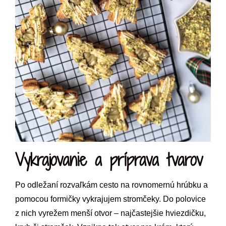
Vykrajovanie a príprava tvarov
Po odležaní rozvaľkám cesto na rovnomernú hrúbku a
pomocou formičky vykrajujem stromčeky. Do polovice
z nich vyrežem menší otvor – najčastejšie hviezdičku,