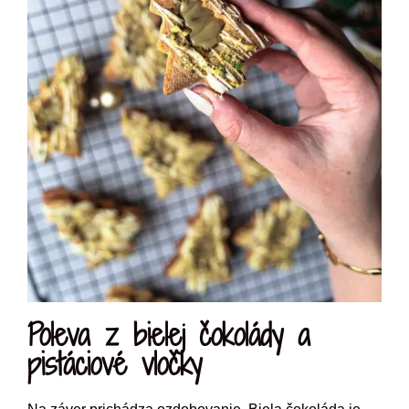
Poleva z bielej čokolády a
pistáciové vločky