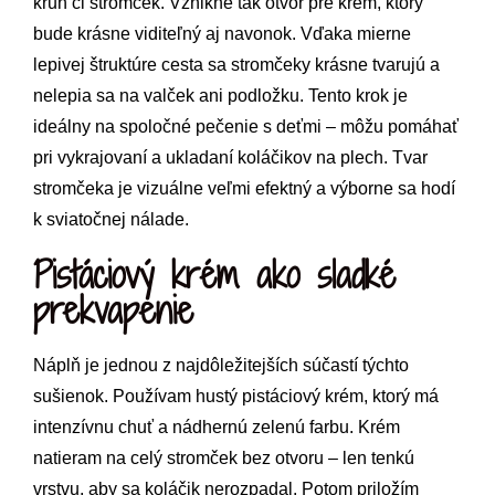
kruh či stromček. Vznikne tak otvor pre krém, ktorý
bude krásne viditeľný aj navonok. Vďaka mierne
lepivej štruktúre cesta sa stromčeky krásne tvarujú a
nelepia sa na valček ani podložku. Tento krok je
ideálny na spoločné pečenie s deťmi – môžu pomáhať
pri vykrajovaní a ukladaní koláčikov na plech. Tvar
stromčeka je vizuálne veľmi efektný a výborne sa hodí
k sviatočnej nálade.
Pistáciový krém ako sladké
prekvapenie
Náplň je jednou z najdôležitejších súčastí týchto
sušienok. Používam hustý pistáciový krém, ktorý má
intenzívnu chuť a nádhernú zelenú farbu. Krém
natieram na celý stromček bez otvoru – len tenkú
vrstvu, aby sa koláčik nerozpadal. Potom priložím