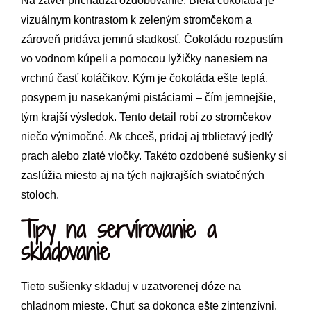
Na záver prichádza ozdobovanie. Biela čokoláda je
vizuálnym kontrastom k zeleným stromčekom a
zároveň pridáva jemnú sladkosť. Čokoládu rozpustím
vo vodnom kúpeli a pomocou lyžičky nanesiem na
vrchnú časť koláčikov. Kým je čokoláda ešte teplá,
posypem ju nasekanými pistáciami – čím jemnejšie,
tým krajší výsledok. Tento detail robí zo stromčekov
niečo výnimočné. Ak chceš, pridaj aj trblietavý jedlý
prach alebo zlaté vločky. Takéto ozdobené sušienky si
zaslúžia miesto aj na tých najkrajších sviatočných
stoloch.
Tipy na servírovanie a
skladovanie
Tieto sušienky skladuj v uzatvorenej dóze na
chladnom mieste. Chuť sa dokonca ešte zintenzívni.