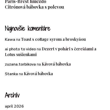
Paris-Brest hniezdo
Citrónová bábovka s polevou
Najnovšie komentáre
Toast s cottage syrom a broskyňou
Kawa
na
Dezert v pohári s čerešňami a
ai photo to video
na
Lotus sušienkami
Kávová bábovka
zuzana.torbikova
na
Kávová bábovka
Stanka
na
Archív
apríl 2026