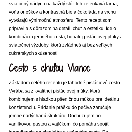
sviatočný nádych na každý stôl. Ich zelenkavá farba,
vôňa orieškov a kontrastná biela čokoláda na vrchu
vytvárajú výnimočnú atmosféru. Tento recept som
pripravila s dôrazom na detail, chuť a estetiku. Ide o
kombináciu jemného cesta, bohatej pistáciovej plnky a
sviatočnej výzdoby, ktorú zvládneš aj bez veľkých
cukrárskych skúseností.
Cesto s chuťou Vianoc
Základom celého receptu je lahodné pistáciové cesto.
Vyrába sa z kvalitnej pistáciovej múky, ktorú
kombinujem s hladkou pšeničnou múkou pre ideálnu
konzistenciu. Pridanie prášku do pečiva zaručuje
jemne nadýchanú štruktúru. Dochucujem ho
vanilkovou pastou a vajíčkom, čo pomáha spojiť