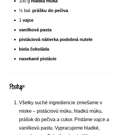
100
g
hladká múka
½
bal.
prášku do pečiva
1
vajce
vanilková pasta
pistáciová nátierka podobná nutele
biela čokoláda
nasekané pistácie
Postup:
Všetky suché ingrediencie zmiešame v
miske – pistáciovú múku, hladkú múku,
prášok do pečiva a cukor. Pridáme vajce a
vanilkovú pastu. Vypracujeme hladké,