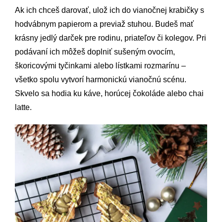
Ak ich chceš darovať, ulož ich do vianočnej krabičky s
hodvábnym papierom a previaž stuhou. Budeš mať
krásny jedlý darček pre rodinu, priateľov či kolegov. Pri
podávaní ich môžeš doplniť sušeným ovocím,
škoricovými tyčinkami alebo lístkami rozmarínu –
všetko spolu vytvorí harmonickú vianočnú scénu.
Skvelo sa hodia ku káve, horúcej čokoláde alebo chai
latte.