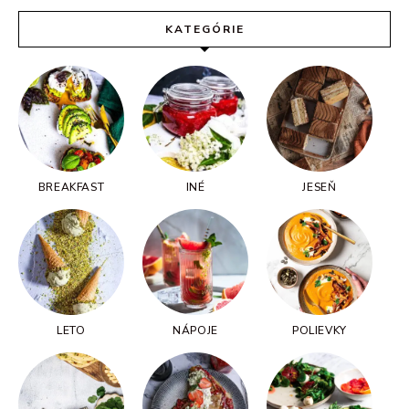
KATEGÓRIE
BREAKFAST
INÉ
JESEŇ
LETO
NÁPOJE
POLIEVKY