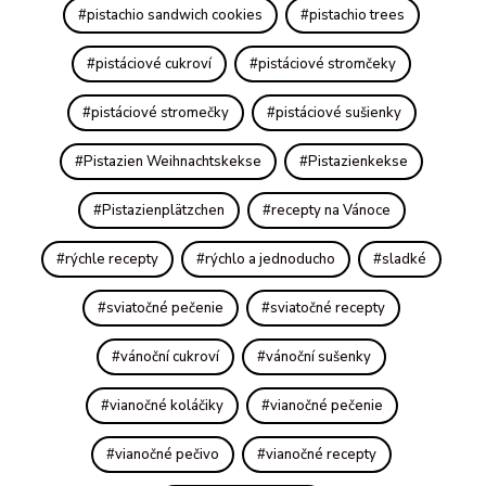
pistachio sandwich cookies
pistachio trees
pistáciové cukroví
pistáciové stromčeky
pistáciové stromečky
pistáciové sušienky
Pistazien Weihnachtskekse
Pistazienkekse
Pistazienplätzchen
recepty na Vánoce
rýchle recepty
rýchlo a jednoducho
sladké
sviatočné pečenie
sviatočné recepty
vánoční cukroví
vánoční sušenky
vianočné koláčiky
vianočné pečenie
vianočné pečivo
vianočné recepty