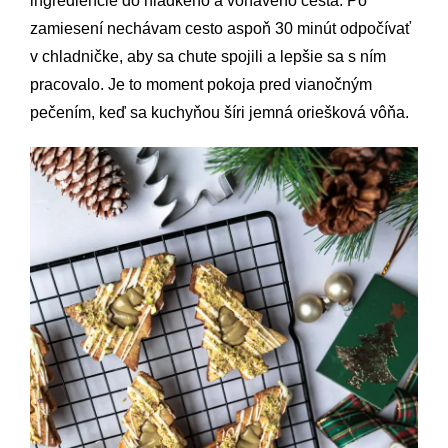
ingrediencie do hladkého a voňavého cesta. Po
zamiesení nechávam cesto aspoň 30 minút odpočívať
v chladničke, aby sa chute spojili a lepšie sa s ním
pracovalo. Je to moment pokoja pred vianočným
pečením, keď sa kuchyňou šíri jemná oriešková vôňa.