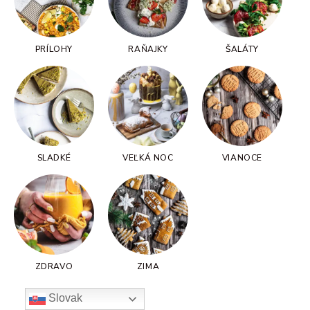
PRÍLOHY
RAŇAJKY
ŠALÁTY
SLADKÉ
VEĽKÁ NOC
VIANOCE
ZDRAVO
ZIMA
Slovak