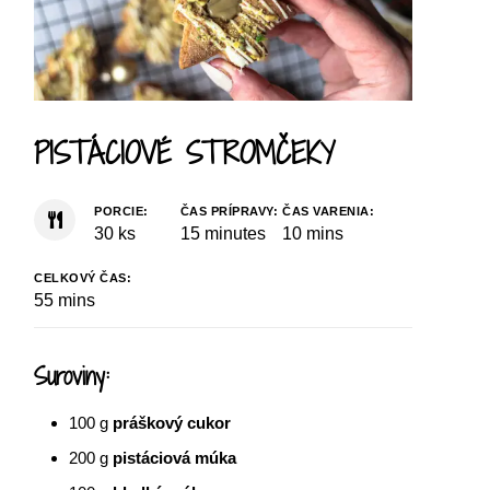
PISTÁCIOVÉ STROMČEKY
PORCIE:
ČAS PRÍPRAVY:
ČAS VARENIA:
30
ks
15
minutes
10
mins
CELKOVÝ ČAS:
55
mins
Suroviny:
100
g
práškový cukor
200
g
pistáciová múka