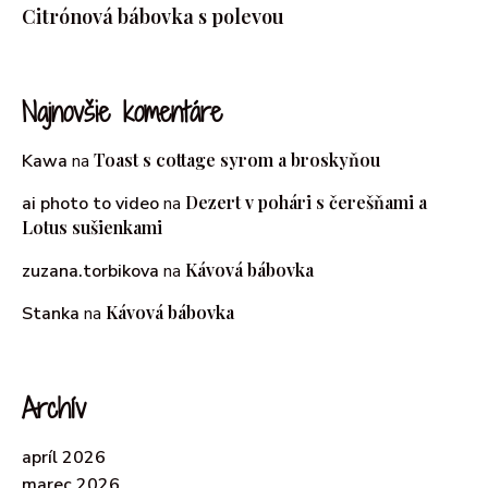
Citrónová bábovka s polevou
Najnovšie komentáre
Toast s cottage syrom a broskyňou
Kawa
na
Dezert v pohári s čerešňami a
ai photo to video
na
Lotus sušienkami
Kávová bábovka
zuzana.torbikova
na
Kávová bábovka
Stanka
na
Archív
apríl 2026
marec 2026