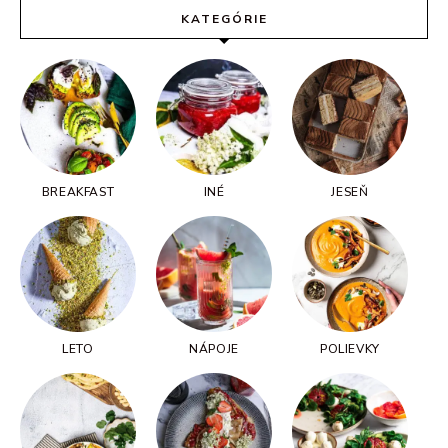
KATEGÓRIE
BREAKFAST
INÉ
JESEŇ
LETO
NÁPOJE
POLIEVKY