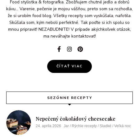
Food stylistka & fotografka. Zbožňujem chutné jedlo a dobrú
kávu... Varenie, pečenie je mojou vášňou, preto som sa rozhodla,
že si urobím food blog. Všetky recepty som vyskúšala, nafotila.
Skúšala som, kým neboli perfektné. Tak poďte si ich spolu so
mnou pripraviť! NEZABUDNITE! V prípade akýchkoľvek otázok,
ma neváhajte kontaktovať!
ČÍTAŤ VIAC
SEZÓNNE RECEPTY
Nepečený čokoládový cheesecake
24. apríla 2026
Jar / Rýchle recepty / Sladké / Veľká noc