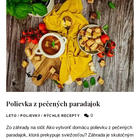
Polievka z pečených paradajok
0
LETO
/
POLIEVKY
/
RÝCHLE RECEPTY
Zo záhrady na stôl: Ako vytvoriť domácu polievku z pečených
paradajok, ktorá prekypuje sviežosťou? Záhrada je skutočným