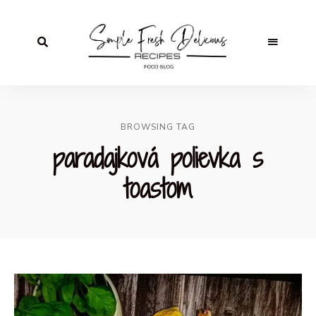
BROWSING TAG
paradajková polievka s
toastom