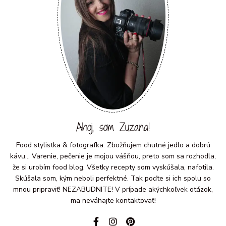
Ahoj, som Zuzana!
Food stylistka & fotografka. Zbožňujem chutné jedlo a dobrú
kávu... Varenie, pečenie je mojou vášňou, preto som sa rozhodla,
že si urobím food blog. Všetky recepty som vyskúšala, nafotila.
Skúšala som, kým neboli perfektné. Tak poďte si ich spolu so
mnou pripraviť! NEZABUDNITE! V prípade akýchkoľvek otázok,
ma neváhajte kontaktovať!