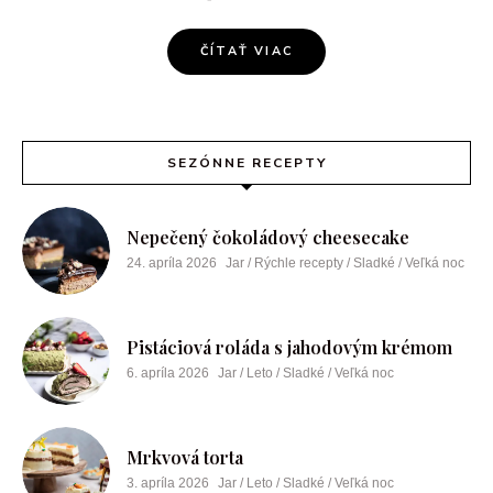
ČÍTAŤ VIAC
SEZÓNNE RECEPTY
Nepečený čokoládový cheesecake
24. apríla 2026
Jar / Rýchle recepty / Sladké / Veľká noc
Pistáciová roláda s jahodovým krémom
6. apríla 2026
Jar / Leto / Sladké / Veľká noc
Mrkvová torta
3. apríla 2026
Jar / Leto / Sladké / Veľká noc