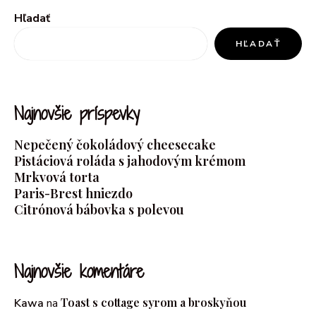
Hľadať
HĽADAŤ
Najnovšie príspevky
Nepečený čokoládový cheesecake
Pistáciová roláda s jahodovým krémom
Mrkvová torta
Paris-Brest hniezdo
Citrónová bábovka s polevou
Najnovšie komentáre
Toast s cottage syrom a broskyňou
Kawa
na