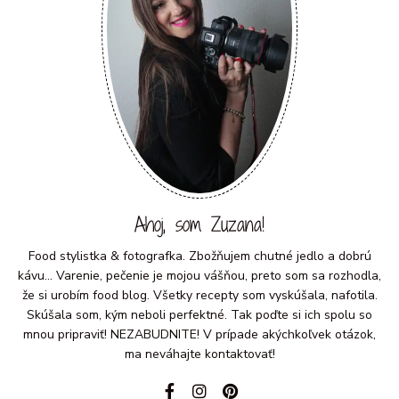
Ahoj, som Zuzana!
Food stylistka & fotografka. Zbožňujem chutné jedlo a dobrú
kávu... Varenie, pečenie je mojou vášňou, preto som sa rozhodla,
že si urobím food blog. Všetky recepty som vyskúšala, nafotila.
Skúšala som, kým neboli perfektné. Tak poďte si ich spolu so
mnou pripraviť! NEZABUDNITE! V prípade akýchkoľvek otázok,
ma neváhajte kontaktovať!