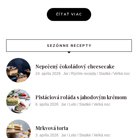
ČÍTAŤ VIAC
SEZÓNNE RECEPTY
Nepečený čokoládový cheesecake
24. apríla 2026
Jar / Rýchle recepty / Sladké / Veľká noc
Pistáciová roláda s jahodovým krémom
6. apríla 2026
Jar / Leto / Sladké / Veľká noc
Mrkvová torta
3. apríla 2026
Jar / Leto / Sladké / Veľká noc