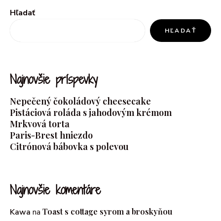
Hľadať
HĽADAŤ
Najnovšie príspevky
Nepečený čokoládový cheesecake
Pistáciová roláda s jahodovým krémom
Mrkvová torta
Paris-Brest hniezdo
Citrónová bábovka s polevou
Najnovšie komentáre
Toast s cottage syrom a broskyňou
Kawa
na