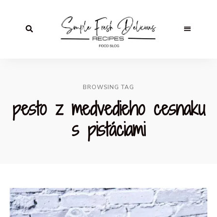
BROWSING TAG
pesto z medvedieho cesnaku
s pistáciami