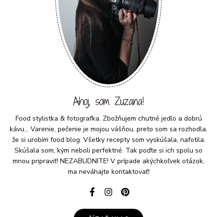
Ahoj, som Zuzana!
Food stylistka & fotografka. Zbožňujem chutné jedlo a dobrú
kávu... Varenie, pečenie je mojou vášňou, preto som sa rozhodla,
že si urobím food blog. Všetky recepty som vyskúšala, nafotila.
Skúšala som, kým neboli perfektné. Tak poďte si ich spolu so
mnou pripraviť! NEZABUDNITE! V prípade akýchkoľvek otázok,
ma neváhajte kontaktovať!