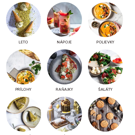
LETO
NÁPOJE
POLIEVKY
PRÍLOHY
RAŇAJKY
ŠALÁTY