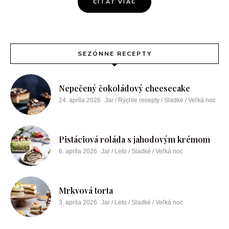
ČÍTAŤ VIAC
SEZÓNNE RECEPTY
Nepečený čokoládový cheesecake
24. apríla 2026
Jar / Rýchle recepty / Sladké / Veľká noc
Pistáciová roláda s jahodovým krémom
6. apríla 2026
Jar / Leto / Sladké / Veľká noc
Mrkvová torta
3. apríla 2026
Jar / Leto / Sladké / Veľká noc