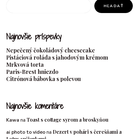
HĽADAŤ
Najnovšie príspevky
Nepečený čokoládový cheesecake
Pistáciová roláda s jahodovým krémom
Mrkvová torta
Paris-Brest hniezdo
Citrónová bábovka s polevou
Najnovšie komentáre
Toast s cottage syrom a broskyňou
Kawa
na
Dezert v pohári s čerešňami a
ai photo to video
na
Lotus sušienkami