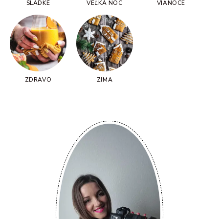
SLADKÉ
VEĽKÁ NOC
VIANOCE
ZDRAVO
ZIMA