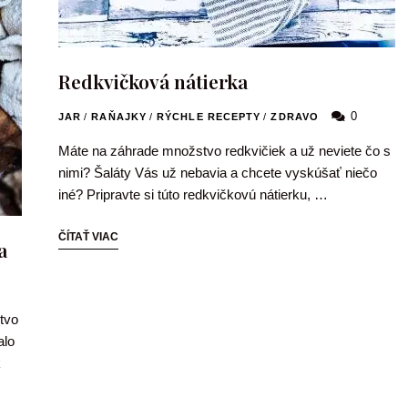
Redkvičková nátierka
0
JAR
/
RAŇAJKY
/
RÝCHLE RECEPTY
/
ZDRAVO
Máte na záhrade množstvo redkvičiek a už neviete čo s
nimi? Šaláty Vás už nebavia a chcete vyskúšať niečo
iné? Pripravte si túto redkvičkovú nátierku, …
ČÍTAŤ VIAC
a
tvo
alo
k