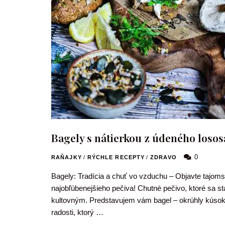
Bagely s nátierkou z údeného losos
0
RAŇAJKY
/
RÝCHLE RECEPTY
/
ZDRAVO
Bagely: Tradícia a chuť vo vzduchu – Objavte tajoms
najobľúbenejšieho pečiva! Chutné pečivo, ktoré sa st
kultovným. Predstavujem vám bagel – okrúhly kúso
radosti, ktorý …