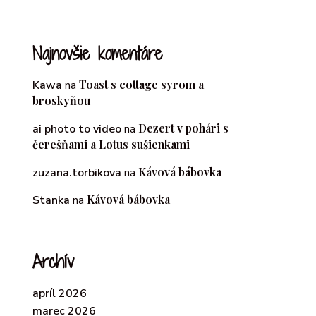
Najnovšie komentáre
Toast s cottage syrom a
Kawa
na
broskyňou
Dezert v pohári s
ai photo to video
na
čerešňami a Lotus sušienkami
Kávová bábovka
zuzana.torbikova
na
Kávová bábovka
Stanka
na
Archív
apríl 2026
marec 2026