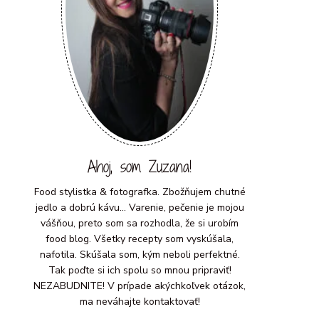
Ahoj, som Zuzana!
Food stylistka & fotografka. Zbožňujem chutné
jedlo a dobrú kávu... Varenie, pečenie je mojou
vášňou, preto som sa rozhodla, že si urobím
food blog. Všetky recepty som vyskúšala,
nafotila. Skúšala som, kým neboli perfektné.
Tak poďte si ich spolu so mnou pripraviť!
NEZABUDNITE! V prípade akýchkoľvek otázok,
ma neváhajte kontaktovať!