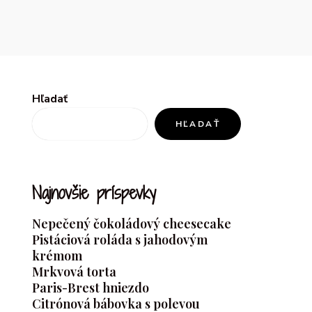
Hľadať
HĽADAŤ
Najnovšie príspevky
Nepečený čokoládový cheesecake
Pistáciová roláda s jahodovým
krémom
Mrkvová torta
Paris-Brest hniezdo
Citrónová bábovka s polevou