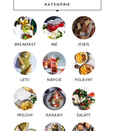
KATEGÓRIE
BREAKFAST
INÉ
JESEŇ
LETO
NÁPOJE
POLIEVKY
PRÍLOHY
RAŇAJKY
ŠALÁTY