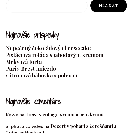
HĽADAŤ
Najnovšie príspevky
Nepečený čokoládový cheesecake
Pistáciová roláda s jahodovým krémom
Mrkvová torta
Paris-Brest hniezdo
Citrónová bábovka s polevou
Najnovšie komentáre
Toast s cottage syrom a broskyňou
Kawa
na
Dezert v pohári s čerešňami a
ai photo to video
na
Lotus sušienkami