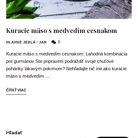
Kuracie mäso s medvedím cesnakom
0
HLAVNÉ JEDLÁ
/
JAR
Kuracie mäso s medvedím cesnakom: Lahodná kombinácia
pre gurmánov Ste pripravení podráždiť svoje chuťové
poháriky lákavým pokrmom? Nehľadajte nič iné ako kuracie
mäso s medvedím …
ČÍTAŤ VIAC
Hľadať