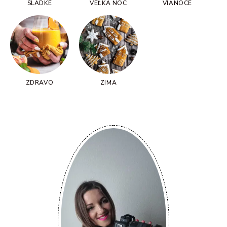
SLADKÉ
VEĽKÁ NOC
VIANOCE
ZDRAVO
ZIMA