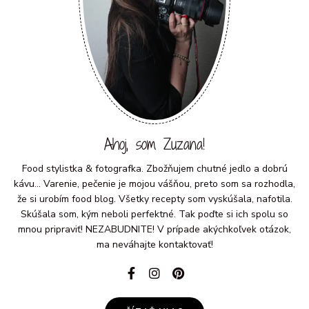
Ahoj, som Zuzana!
Food stylistka & fotografka. Zbožňujem chutné jedlo a dobrú
kávu... Varenie, pečenie je mojou vášňou, preto som sa rozhodla,
že si urobím food blog. Všetky recepty som vyskúšala, nafotila.
Skúšala som, kým neboli perfektné. Tak poďte si ich spolu so
mnou pripraviť! NEZABUDNITE! V prípade akýchkoľvek otázok,
ma neváhajte kontaktovať!