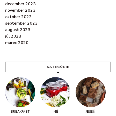
december 2023
november 2023
október 2023
september 2023
august 2023
júl 2023
Nezmeškaj už žiaden nový
marec 2020
recept!
Prihláste sa k tisíckam Simple Fresh Delicious
KATEGÓRIE
odberateľov a nezmeškajte už žiaden nový
recept!
BREAKFAST
INÉ
JESEŇ
Súhlasím s podmienkami a pravidlami o
Ochrane