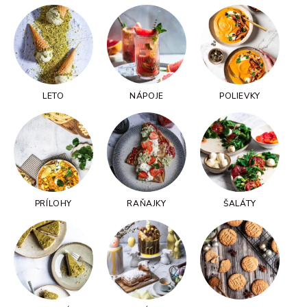
osobných údajov.
.
IMPRESUM
OCHRANA OSOBNÝCH ÚDAJOV
KONTAKT
LETO
NÁPOJE
POLIEVKY
JAZYKY
PRÍLOHY
RAŇAJKY
ŠALÁTY