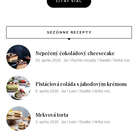
ČÍTAŤ VIAC
SEZÓNNE RECEPTY
Nepečený čokoládový cheesecake
24. apríla 2026
Jar / Rýchle recepty / Sladké / Veľká noc
Pistáciová roláda s jahodovým krémom
6. apríla 2026
Jar / Leto / Sladké / Veľká noc
Mrkvová torta
3. apríla 2026
Jar / Leto / Sladké / Veľká noc