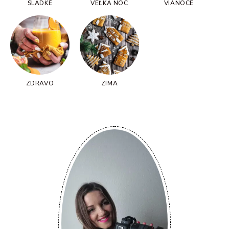
SLADKÉ
VEĽKÁ NOC
VIANOCE
ZDRAVO
ZIMA