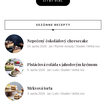
ČÍTAŤ VIAC
SEZÓNNE RECEPTY
Nepečený čokoládový cheesecake
24. apríla 2026
Jar / Rýchle recepty / Sladké / Veľká noc
Pistáciová roláda s jahodovým krémom
6. apríla 2026
Jar / Leto / Sladké / Veľká noc
Mrkvová torta
3. apríla 2026
Jar / Leto / Sladké / Veľká noc