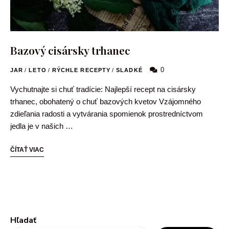
Bazový cisársky trhanec
0
JAR
/
LETO
/
RÝCHLE RECEPTY
/
SLADKÉ
Vychutnajte si chuť tradície: Najlepší recept na cisársky
trhanec, obohatený o chuť bazových kvetov Vzájomného
zdieľania radosti a vytvárania spomienok prostredníctvom
jedla je v našich …
ČÍTAŤ VIAC
Hľadať