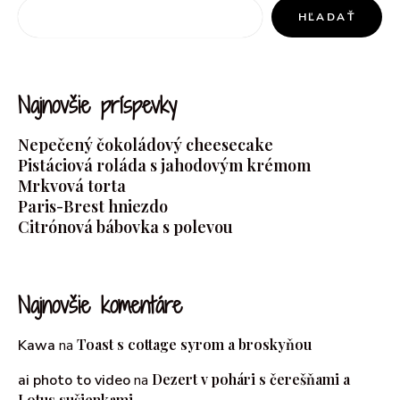
HĽADAŤ
Najnovšie príspevky
Nepečený čokoládový cheesecake
Pistáciová roláda s jahodovým krémom
Mrkvová torta
Paris-Brest hniezdo
Citrónová bábovka s polevou
Najnovšie komentáre
Toast s cottage syrom a broskyňou
Kawa
na
Dezert v pohári s čerešňami a
ai photo to video
na
Lotus sušienkami