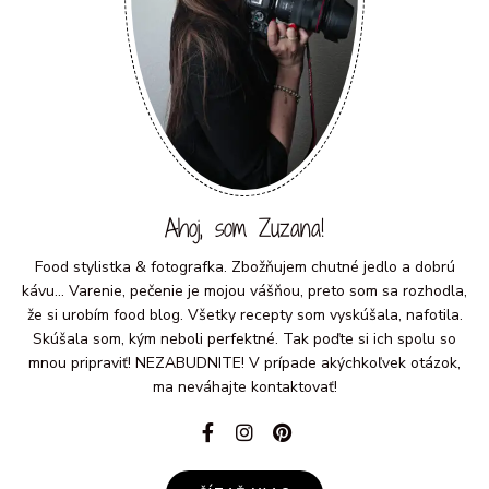
Ahoj, som Zuzana!
Food stylistka & fotografka. Zbožňujem chutné jedlo a dobrú
kávu... Varenie, pečenie je mojou vášňou, preto som sa rozhodla,
že si urobím food blog. Všetky recepty som vyskúšala, nafotila.
Skúšala som, kým neboli perfektné. Tak poďte si ich spolu so
mnou pripraviť! NEZABUDNITE! V prípade akýchkoľvek otázok,
ma neváhajte kontaktovať!