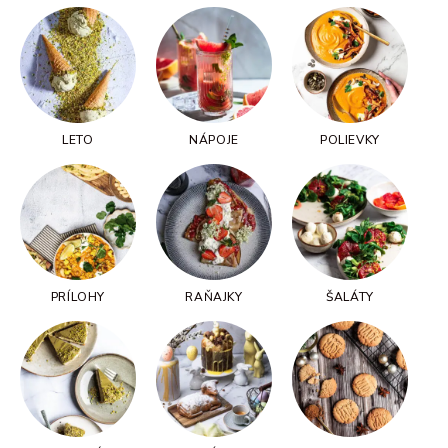
LETO
NÁPOJE
POLIEVKY
PRÍLOHY
RAŇAJKY
ŠALÁTY