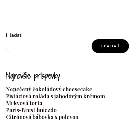
Hľadať
HĽADAŤ
Najnovšie príspevky
Nepečený čokoládový cheesecake
Pistáciová roláda s jahodovým krémom
Mrkvová torta
Paris-Brest hniezdo
Citrónová bábovka s polevou