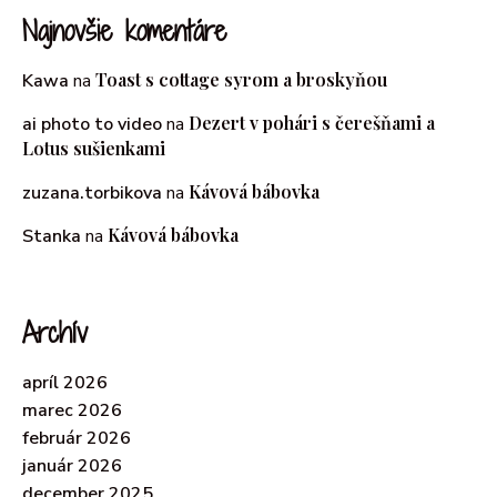
Najnovšie komentáre
Toast s cottage syrom a broskyňou
Kawa
na
Dezert v pohári s čerešňami a
ai photo to video
na
Lotus sušienkami
Kávová bábovka
zuzana.torbikova
na
Kávová bábovka
Stanka
na
Archív
apríl 2026
marec 2026
február 2026
január 2026
december 2025