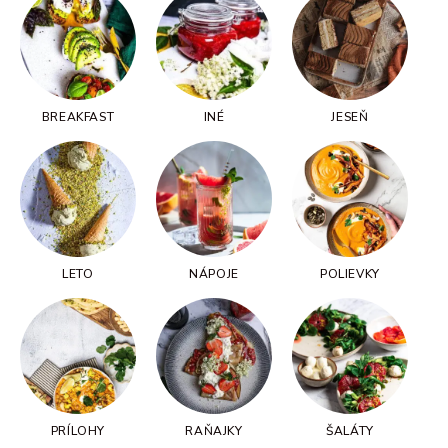
BREAKFAST
INÉ
JESEŇ
LETO
NÁPOJE
POLIEVKY
PRÍLOHY
RAŇAJKY
ŠALÁTY