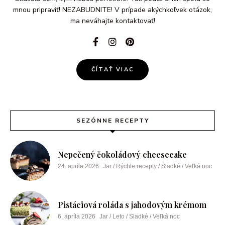
mnou pripraviť! NEZABUDNITE! V prípade akýchkoľvek otázok,
ma neváhajte kontaktovať!
ČÍTAŤ VIAC
SEZÓNNE RECEPTY
Nepečený čokoládový cheesecake
24. apríla 2026
Jar / Rýchle recepty / Sladké / Veľká noc
Pistáciová roláda s jahodovým krémom
6. apríla 2026
Jar / Leto / Sladké / Veľká noc