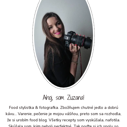
Ahoj, som Zuzana!
Food stylistka & fotografka. Zbožňujem chutné jedlo a dobrú
kávu... Varenie, pečenie je mojou vášňou, preto som sa rozhodla,
že si urobím food blog. Všetky recepty som vyskúšala, nafotila.
Skúšala som, kým neboli perfektné. Tak poďte si ich spolu so