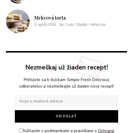
Mrkvová torta
3. apríla 2026
Jar / Leto / Sladké / Veľká noc
Nezmeškaj už žiaden recept!
Prihláste sa k tisíckam Simple Fresh Delicious
odberateľov a nezmeškajte už žiaden nový recept!
Súhlasím s podmienkami a pravidlami o
Ochrane