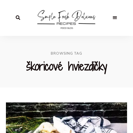
BROWSING TAG
škoricové hviezdičky