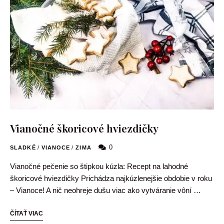
Vianočné škoricové hviezdičky
0
SLADKÉ
/
VIANOCE
/
ZIMA
Vianočné pečenie so štipkou kúzla: Recept na lahodné
škoricové hviezdičky Prichádza najkúzlenejšie obdobie v roku
– Vianoce! A nič neohreje dušu viac ako vytváranie vôní …
ČÍTAŤ VIAC