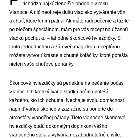
P
richádza najkúzlenejšie obdobie v roku –
Vianoce! A nič neohreje dušu viac ako vytváranie vôní
a chutí, ktoré k nim patria. Ak máte radi pečenie a túžite
po niečom špeciálnom, mám pre vás recept na úžasnú
sladkú pochúťku – lahodné škoricové hviezdičky. S
touto jednoduchou a zároveň magickou receptúrou
môžete vytvoriť krásne a chutné koláčiky, ktoré potešia
nielen vaše chuťové poháriky.
Škoricové hviezdičky sú perfektné na pečenie počas
Vianoc. Ich krehký tvar a sladká aróma poteší
každého, kto ich ochutná. Nechajte svoju domácnosť
naplniť vôňou škorice a zázračne sa ponorte do
atmosféry vianočnej nálady. Tieto vianočné škoricové
hviezdičky budú dokonalým doplnkom vášho
vianočného stola a vytvoria nezabudnuteľné chvíle.