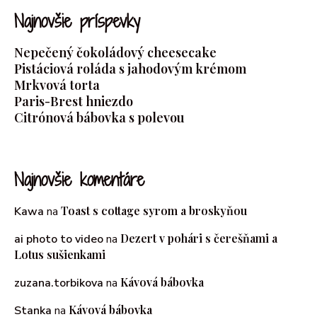
Najnovšie príspevky
Nepečený čokoládový cheesecake
Pistáciová roláda s jahodovým krémom
Mrkvová torta
Paris-Brest hniezdo
Citrónová bábovka s polevou
Najnovšie komentáre
Toast s cottage syrom a broskyňou
Kawa
na
Dezert v pohári s čerešňami a
ai photo to video
na
Lotus sušienkami
Kávová bábovka
zuzana.torbikova
na
Kávová bábovka
Stanka
na