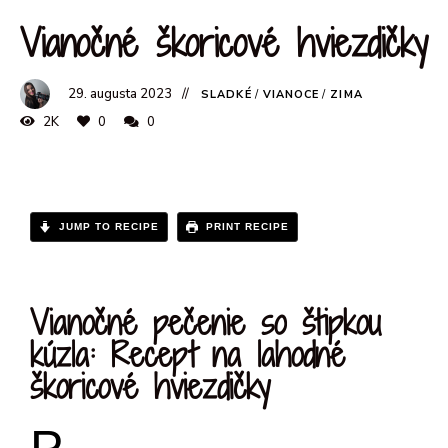
Vianočné škoricové hviezdičky
29. augusta 2023
SLADKÉ
/
VIANOCE
/
ZIMA
2K
0
0
JUMP TO RECIPE
PRINT RECIPE
Vianočné pečenie so štipkou
kúzla: Recept na lahodné
škoricové hviezdičky