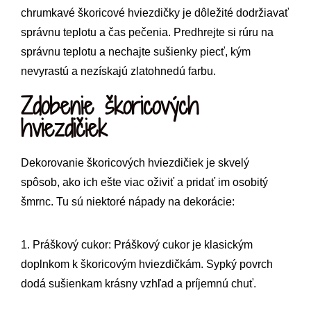
chrumkavé škoricové hviezdičky je dôležité dodržiavať
správnu teplotu a čas pečenia. Predhrejte si rúru na
správnu teplotu a nechajte sušienky piecť, kým
nevyrastú a nezískajú zlatohnedú farbu.
Zdobenie škoricových
hviezdičiek
Dekorovanie škoricových hviezdičiek je skvelý
spôsob, ako ich ešte viac oživiť a pridať im osobitý
šmrnc. Tu sú niektoré nápady na dekorácie:
1. Práškový cukor: Práškový cukor je klasickým
doplnkom k škoricovým hviezdičkám. Sypký povrch
dodá sušienkam krásny vzhľad a príjemnú chuť.