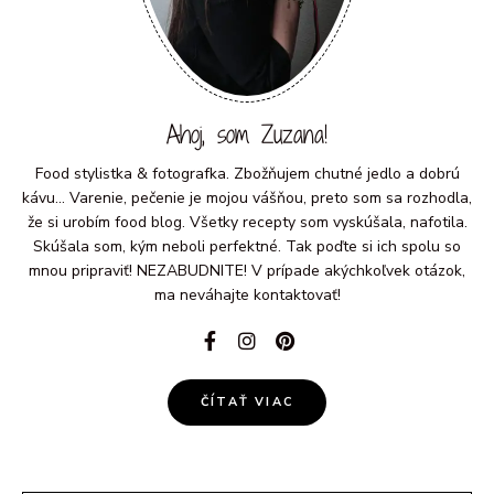
Ahoj, som Zuzana!
Food stylistka & fotografka. Zbožňujem chutné jedlo a dobrú
kávu... Varenie, pečenie je mojou vášňou, preto som sa rozhodla,
že si urobím food blog. Všetky recepty som vyskúšala, nafotila.
Skúšala som, kým neboli perfektné. Tak poďte si ich spolu so
mnou pripraviť! NEZABUDNITE! V prípade akýchkoľvek otázok,
ma neváhajte kontaktovať!
ČÍTAŤ VIAC