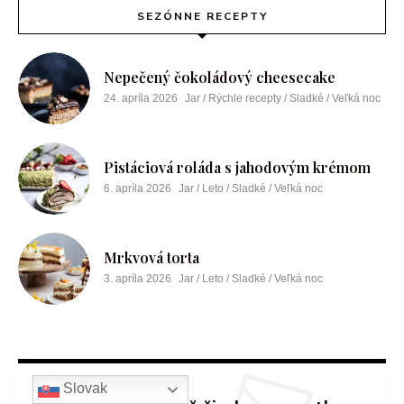
SEZÓNNE RECEPTY
Nepečený čokoládový cheesecake
24. apríla 2026
Jar / Rýchle recepty / Sladké / Veľká noc
Pistáciová roláda s jahodovým krémom
6. apríla 2026
Jar / Leto / Sladké / Veľká noc
Mrkvová torta
3. apríla 2026
Jar / Leto / Sladké / Veľká noc
Slovak