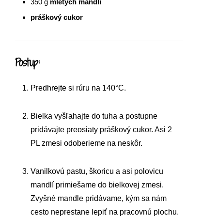
350
g
mletých mandlí
práškový cukor
Postup:
Predhrejte si rúru na 140°C.
Bielka vyšľahajte do tuha a postupne
pridávajte preosiaty práškový cukor. Asi 2
PL zmesi odoberieme na neskôr.
Vanilkovú pastu, škoricu a asi polovicu
mandlí primiešame do bielkovej zmesi.
Zvyšné mandle pridávame, kým sa nám
cesto neprestane lepiť na pracovnú plochu.