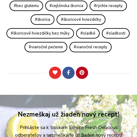
bez gluteinu
cejlónska škorica
rýchle recepty
škorica
škoricové hviezdičky
škoricové hviezdičky bez múky
sladké
sladkosti
vianočné pečenie
vianočné recepty
Nezmeškaj už žiaden nový recept!
Prihláste sa k tisíckam Simple Fresh Delicious
odberateľov a nezmeškajte už žiaden nový recept!