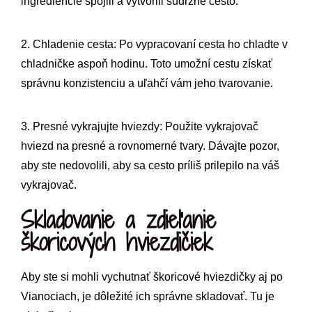
ingrediencie spojili a vytvorili súdržné cesto.
2. Chladenie cesta: Po vypracovaní cesta ho chladte v
chladničke aspoň hodinu. Toto umožní cestu získať
správnu konzistenciu a uľahčí vám jeho tvarovanie.
3. Presné vykrajujte hviezdy: Použite vykrajovač
hviezd na presné a rovnomerné tvary. Dávajte pozor,
aby ste nedovolili, aby sa cesto príliš prilepilo na váš
vykrajovač.
Skladovanie a zdieľanie
škoricových hviezdičiek
Aby ste si mohli vychutnať škoricové hviezdičky aj po
Vianociach, je dôležité ich správne skladovať. Tu je