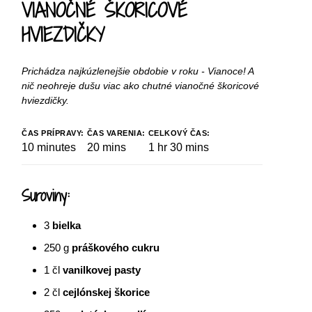
VIANOČNÉ ŠKORICOVÉ
HVIEZDIČKY
Prichádza najkúzlenejšie obdobie v roku - Vianoce! A
nič neohreje dušu viac ako chutné vianočné škoricové
hviezdičky.
ČAS PRÍPRAVY:
ČAS VARENIA:
CELKOVÝ ČAS:
10
minutes
20
mins
1
hr
30
mins
Suroviny:
3
bielka
250
g
práškového cukru
1
čl
vanilkovej pasty
2
čl
cejlónskej škorice