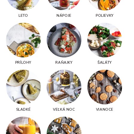
LETO
NÁPOJE
POLIEVKY
PRÍLOHY
RAŇAJKY
ŠALÁTY
SLADKÉ
VEĽKÁ NOC
VIANOCE