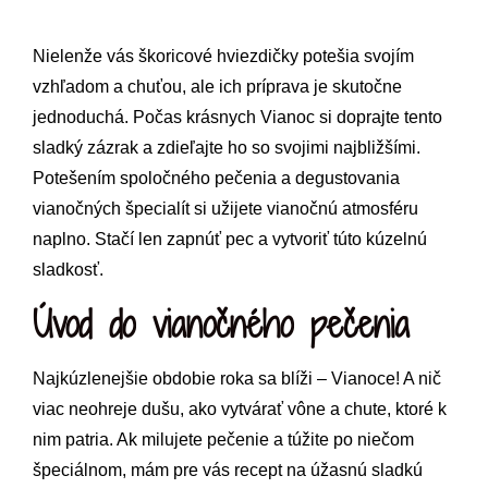
Nielenže vás škoricové hviezdičky potešia svojím
vzhľadom a chuťou, ale ich príprava je skutočne
jednoduchá. Počas krásnych Vianoc si doprajte tento
sladký zázrak a zdieľajte ho so svojimi najbližšími.
Potešením spoločného pečenia a degustovania
vianočných špecialít si užijete vianočnú atmosféru
naplno. Stačí len zapnúť pec a vytvoriť túto kúzelnú
sladkosť.
Úvod do vianočného pečenia
Najkúzlenejšie obdobie roka sa blíži – Vianoce! A nič
viac neohreje dušu, ako vytvárať vône a chute, ktoré k
nim patria. Ak milujete pečenie a túžite po niečom
špeciálnom, mám pre vás recept na úžasnú sladkú