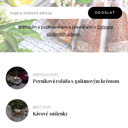
Súhlasím s podmienkami a pravidlami o
Ochrane
osobných údajov.
.
PREVIOUS POST
Perníková roláda s gaštanovým krémom
NEXT POST
Kávové sušienky