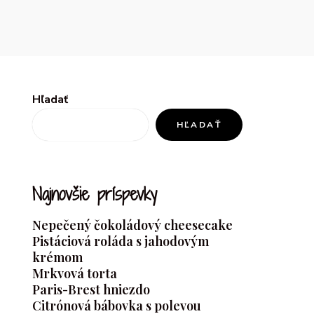
Hľadať
HĽADAŤ
Najnovšie príspevky
Nepečený čokoládový cheesecake
Pistáciová roláda s jahodovým
krémom
Mrkvová torta
Paris-Brest hniezdo
Citrónová bábovka s polevou