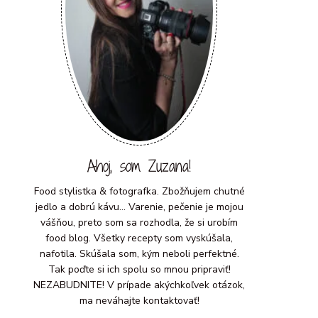
Ahoj, som Zuzana!
Food stylistka & fotografka. Zbožňujem chutné
jedlo a dobrú kávu... Varenie, pečenie je mojou
vášňou, preto som sa rozhodla, že si urobím
food blog. Všetky recepty som vyskúšala,
nafotila. Skúšala som, kým neboli perfektné.
Tak poďte si ich spolu so mnou pripraviť!
NEZABUDNITE! V prípade akýchkoľvek otázok,
ma neváhajte kontaktovať!