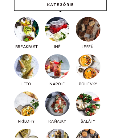
KATEGÓRIE
BREAKFAST
INÉ
JESEŇ
LETO
NÁPOJE
POLIEVKY
PRÍLOHY
RAŇAJKY
ŠALÁTY