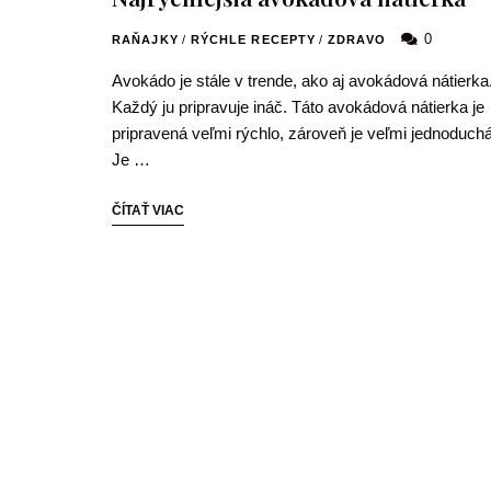
0
RAŇAJKY
/
RÝCHLE RECEPTY
/
ZDRAVO
Avokádo je stále v trende, ako aj avokádová nátierka
Každý ju pripravuje ináč. Táto avokádová nátierka je
pripravená veľmi rýchlo, zároveň je veľmi jednoduchá
Je …
ČÍTAŤ VIAC