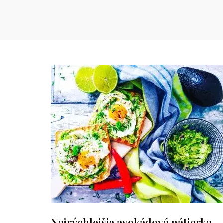
Najrýchlejšia avokádová nátierka