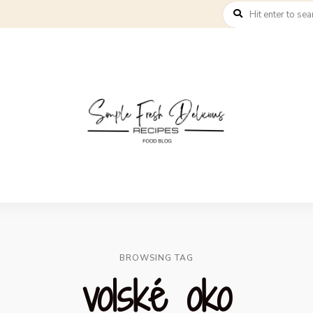
BROWSING TAG
volské oko