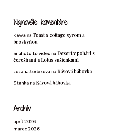
Najnovšie komentáre
Toast s cottage syrom a
Kawa
na
broskyňou
Dezert v pohári s
ai photo to video
na
čerešňami a Lotus sušienkami
Kávová bábovka
zuzana.torbikova
na
Kávová bábovka
Stanka
na
Archív
apríl 2026
marec 2026